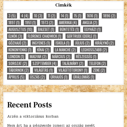
Címkék
3
(5)
4
(4)
10
(3)
11
(2)
14
(1)
15
(1)
1616
(1)
1896
(2)
1897
(1)
1951
(1)
1973
(2)
AMERIKAI
(4)
ANGLIA
(2)
AUGUSZTUS
(10)
BALESET
(1)
BÜNTETÉS
(1)
EGYHÁZI
(1)
ELNÖK
(3)
FLORENCE CHADWICK
(1)
GERTRUDE EDERLE
(1)
GŐZHAJÓ
(2)
INGYENES
(1)
ISKOLA
(1)
JÚLIUS
(2)
KIRÁLYNŐ
(2)
KONONYENKO
(1)
KÍNAI
(2)
LA MANCHE
(2)
LEGHOSSZABB
(2)
LONDON
(1)
MAGYAR
(2)
MÁRCIUS
(2)
RÉSZEGSÉG
(1)
SOROZAT
(2)
SZEPTEMBER
(4)
TALÁLMÁNY
(2)
TELEFON
(2)
TÁBORNOK
(2)
VILÁGÍTÁS
(1)
VILÁGÍTÓTORONY
(1)
ZENE
(2)
ÁPRILIS
(5)
ÚSZÁS
(2)
ŰRHAJÓS
(1)
ŰRÁLLOMÁS
(1)
Recent Posts
Arzén a viktoriánus korban
Nem árt ha a pénzverde ismeri az ország nevét