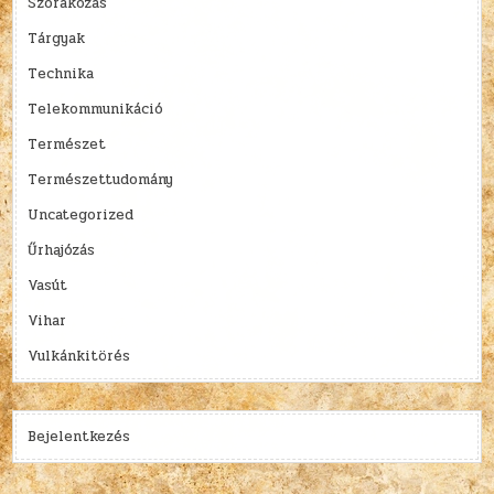
Szórakozás
Tárgyak
Technika
Telekommunikáció
Természet
Természettudomány
Uncategorized
Űrhajózás
Vasút
Vihar
Vulkánkitörés
Bejelentkezés