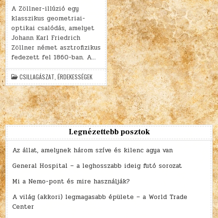
A Zöllner-illúzió egy
klasszikus geometriai-
optikai csalódás, amelyet
Johann Karl Friedrich
Zöllner német asztrofizikus
fedezett fel 1860-ban. A…
CSILLAGÁSZAT
,
ÉRDEKESSÉGEK
Legnézettebb posztok
Az állat, amelynek három szíve és kilenc agya van
General Hospital – a leghosszabb ideig futó sorozat
Mi a Nemo-pont és mire használják?
A világ (akkori) legmagasabb épülete – a World Trade
Center