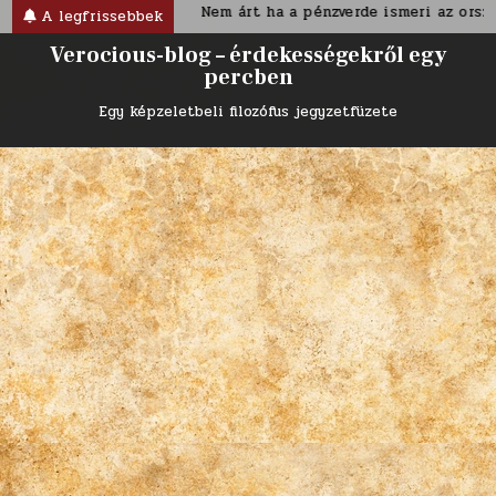
Skip
oriánus korban
Nem árt ha a pénzverde ismeri az ország ne
A legfrissebbek
to
Verocious-blog – érdekességekről egy
content
percben
Egy képzeletbeli filozófus jegyzetfüzete