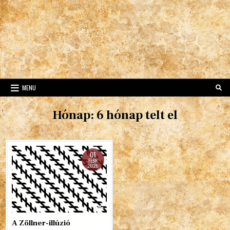
MENU
Hónap:
6 hónap telt el
01
FEBR
2026
A Zöllner-illúzió