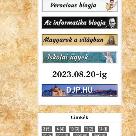
2023.08.20-ig
Címkék
3
(5)
4
(4)
10
(3)
11
(2)
14
(1)
15
(1)
1616
(1)
1896
(2)
1897
(1)