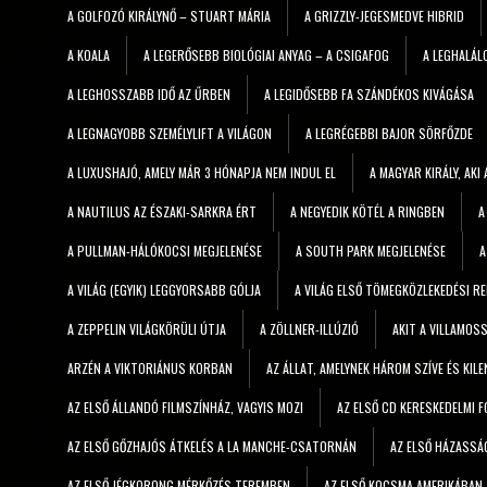
A GOLFOZÓ KIRÁLYNŐ – STUART MÁRIA
A GRIZZLY-JEGESMEDVE HIBRID
A KOALA
A LEGERŐSEBB BIOLÓGIAI ANYAG – A CSIGAFOG
A LEGHALÁL
A LEGHOSSZABB IDŐ AZ ŰRBEN
A LEGIDŐSEBB FA SZÁNDÉKOS KIVÁGÁSA
A LEGNAGYOBB SZEMÉLYLIFT A VILÁGON
A LEGRÉGEBBI BAJOR SÖRFŐZDE
A LUXUSHAJÓ, AMELY MÁR 3 HÓNAPJA NEM INDUL EL
A MAGYAR KIRÁLY, AKI
A NAUTILUS AZ ÉSZAKI-SARKRA ÉRT
A NEGYEDIK KÖTÉL A RINGBEN
A
A PULLMAN-HÁLÓKOCSI MEGJELENÉSE
A SOUTH PARK MEGJELENÉSE
A
A VILÁG (EGYIK) LEGGYORSABB GÓLJA
A VILÁG ELSŐ TÖMEGKÖZLEKEDÉSI R
A ZEPPELIN VILÁGKÖRÜLI ÚTJA
A ZÖLLNER-ILLÚZIÓ
AKIT A VILLAMOS
ARZÉN A VIKTORIÁNUS KORBAN
AZ ÁLLAT, AMELYNEK HÁROM SZÍVE ÉS KIL
AZ ELSŐ ÁLLANDÓ FILMSZÍNHÁZ, VAGYIS MOZI
AZ ELSŐ CD KERESKEDELMI
AZ ELSŐ GŐZHAJÓS ÁTKELÉS A LA MANCHE-CSATORNÁN
AZ ELSŐ HÁZASSÁ
AZ ELSŐ JÉGKORONG MÉRKŐZÉS TEREMBEN
AZ ELSŐ KOCSMA AMERIKÁBAN