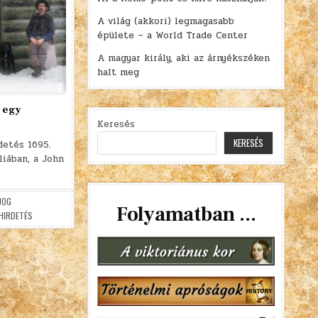
A világ (akkori) legmagasabb
épülete – a World Trade Center
A magyar király, aki az árnyékszéken
halt meg
s egy
Keresés
KERESÉS
detés 1695.
liában, a John
JOG
Folyamatban ...
HIRDETÉS