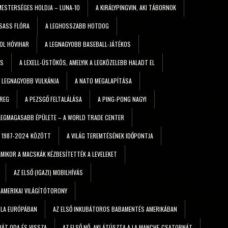
MESTERSÉGES HOLDJA – LUNA-10
A KIRÁLYPINGVIN, AKI TÁBORNOK
 SASS FLÓRA
A LEGHOSSZABB HOTDOG
OL HÓVIHAR
A LEGNAGYOBB BASEBALL-JÁTÉKOS
ES
A LEXELL-ÜSTÖKÖS, AMELYIK A LEGKÖZELEBB HALADT EL
 LEGNAGYOBB VULKÁNJA
A NATO MEGALAPÍTÁSA
EREG
A PEZSGŐ FELTALÁLÁSA
A PING-PONG NAGYI
) LEGMAGASABB ÉPÜLETE – A WORLD TRADE CENTER
I 1987-2024 KÖZÖTT
A VILÁG TEREMTÉSÉNEK IDŐPONTJA
AMIKOR A MACSKÁK KÉZBESÍTETTÉK A LEVELEKET
AZ ELSŐ (IGAZI) MOBILHÍVÁS
-AMERIKAI VILÁGÍTÓTORONY
KOLA EURÓPÁBAN
AZ ELSŐ INKUBÁTOROS BABAMENTÉS AMERIKÁBAN
NÁT ODA ÉS VISSZA
AZ ELSŐ NŐ, AKI ÁTÚSZTA A LA MANCHE-CSATORNÁT