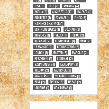
1951
(1)
1973
(2)
AMERIKAI
(4)
ANGLIA
(2)
AUGUSZTUS
(10)
BALESET
(1)
BÜNTETÉS
(1)
EGYHÁZI
(1)
ELNÖK
(3)
FLORENCE CHADWICK
(1)
GERTRUDE EDERLE
(1)
GŐZHAJÓ
(2)
INGYENES
(1)
ISKOLA
(1)
JÚLIUS
(2)
KIRÁLYNŐ
(2)
KONONYENKO
(1)
KÍNAI
(2)
LA MANCHE
(2)
LEGHOSSZABB
(2)
LONDON
(1)
MAGYAR
(2)
MÁRCIUS
(2)
RÉSZEGSÉG
(1)
SOROZAT
(2)
SZEPTEMBER
(4)
TALÁLMÁNY
(2)
TELEFON
(2)
TÁBORNOK
(2)
VILÁGÍTÁS
(1)
VILÁGÍTÓTORONY
(1)
ZENE
(2)
ÁPRILIS
(5)
ÚSZÁS
(2)
ŰRHAJÓS
(1)
ŰRÁLLOMÁS
(1)