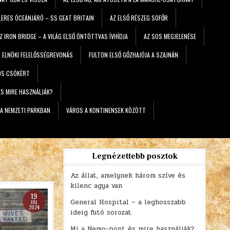
LERES ÓCEÁNJÁRÓ – SS GEAT BRITAIN
AZ ELSŐ RÉSZEG SOFŐR
Z IRON BRIDGE – A VILÁG ELSŐ ÖNTÖTTVAS ÍVHÍDJA
AZ SOS MEGJELENÉSE
ELNÖKI FELELŐSSÉGREVONÁS
FULTON ELSŐ GŐZHAJÓJA A SZAJNÁN
OS CSÓKÉRT
ÉS MIRE HASZNÁLJÁK?
A NEMZETI PARKBAN
VÁROS A KONTINENSEK KÖZÖTT
Legnézettebb posztok
Az állat, amelynek három szíve és
kilenc agya van
19
General Hospital – a leghosszabb
JÚL
2024
ideig futó sorozat
Mi a Nemo-pont és mire használják?