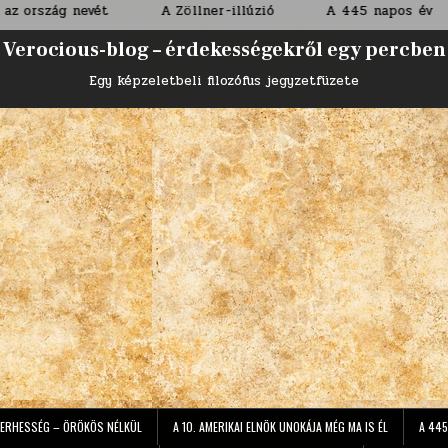
t
A Zöllner-illúzió
A 445 napos év
Tűzesés a
Verocious-blog – érdekességekről egy percben
Egy képzeletbeli filozófus jegyzetfüzete
TERHESSÉG – ÖRÖKÖS NÉLKÜL
A 10. AMERIKAI ELNÖK UNOKÁJA MÉG MA IS ÉL
A 445