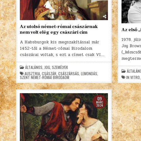
Az utolsó német-római császárnak
Az első „
nem volt elég egy császári cím
1978. júl
A Habsburgok kis megszakítással már
Joy Brown
1452-től a Német-római Birodalom
(„kémcső
császárai voltak, s ezt a címet csak VI….
megtermé
ÁLTALÁNOS
,
JOG
,
SZEMÉLYEK
ÁLTALÁN
AUSZTRIA
,
CSÁSZÁR
,
CSÁSZÁRSÁG
,
LEMONDÁS
,
SZENT NÉMET-RÓMAI BIRODAOM
IN VITRO
09
MÁRC
2024