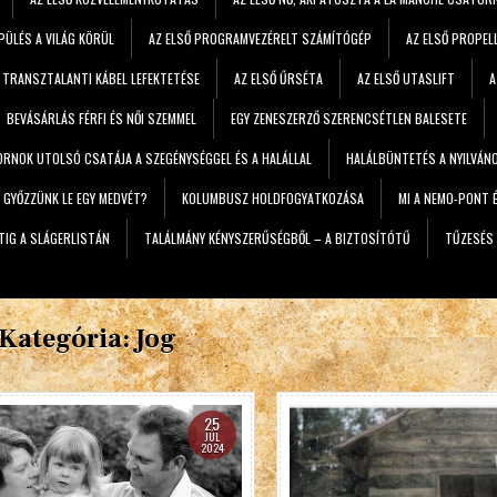
PÜLÉS A VILÁG KÖRÜL
AZ ELSŐ PROGRAMVEZÉRELT SZÁMÍTÓGÉP
AZ ELSŐ PROPEL
Ő TRANSZTALANTI KÁBEL LEFEKTETÉSE
AZ ELSŐ ŰRSÉTA
AZ ELSŐ UTASLIFT
A
BEVÁSÁRLÁS FÉRFI ÉS NŐI SZEMMEL
EGY ZENESZERZŐ SZERENCSÉTLEN BALESETE
RNOK UTOLSÓ CSATÁJA A SZEGÉNYSÉGGEL ÉS A HALÁLLAL
HALÁLBÜNTETÉS A NYILVÁN
 GYŐZZÜNK LE EGY MEDVÉT?
KOLUMBUSZ HOLDFOGYATKOZÁSA
MI A NEMO-PONT 
ÉTIG A SLÁGERLISTÁN
TALÁLMÁNY KÉNYSZERŰSÉGBŐL – A BIZTOSÍTÓTŰ
TŰZESÉS 
Kategória:
Jog
25
JÚL
2024