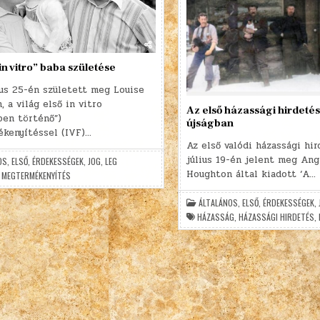
in vitro” baba születése
ius 25-én született meg Louise
, a világ első in vitro
Az első házassági hirdeté
ben történő”)
újságban
kenyítéssel (IVF)…
Az első valódi házassági hir
július 19-én jelent meg Ang
OS
,
ELSŐ
,
ÉRDEKESSÉGEK
,
JOG
,
LEG
Houghton által kiadott ‘A…
,
MEGTERMÉKENYÍTÉS
ÁLTALÁNOS
,
ELSŐ
,
ÉRDEKESSÉGEK
,
HÁZASSÁG
,
HÁZASSÁGI HIRDETÉS
,