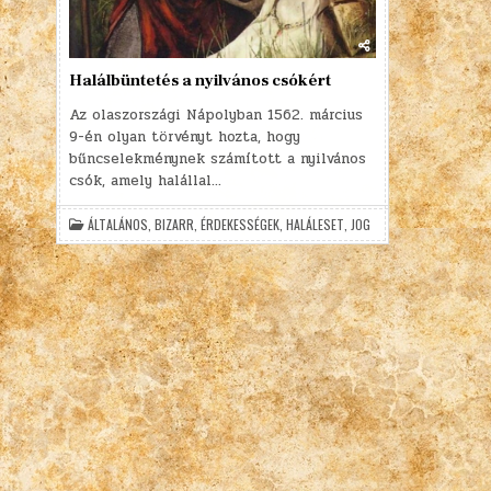
Halálbüntetés a nyilvános csókért
Az olaszországi Nápolyban 1562. március
9-én olyan törvényt hozta, hogy
bűncselekménynek számított a nyilvános
csók, amely halállal…
ÁLTALÁNOS
,
BIZARR
,
ÉRDEKESSÉGEK
,
HALÁLESET
,
JOG