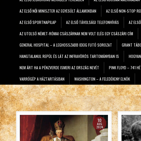
AZ ELSŐ NŐI MINISZTER AZ EGYESÜLT ÁLLAMOKBAN
AZ ELSŐ NON-STOP RE
AZ ELSŐ SPORTNAPILAP
AZ ELSŐ TÁVOLSÁGI TELEFONHÍVÁS
AZ ELS
AZ UTOLSÓ NÉMET-RÓMAI CSÁSZÁRNAK NEM VOLT ELÉG EGY CSÁSZÁRI CÍM
GENERAL HOSPITAL – A LEGHOSSZABB IDEIG FUTÓ SOROZAT
GRANT TÁBO
HANGTALANUL REPÜL ÉS LÁT AZ INFRAVÖRÖS TARTOMÁNYBAN IS
HOGYAN
NEM ÁRT HA A PÉNZVERDE ISMERI AZ ORSZÁG NEVÉT
PINK FLOYD – 741 H
VARRÓGÉP A HÁZTARTÁSBAN
WASHINGTON – A FELEDÉKENY ELNÖK
10
AUG
2024