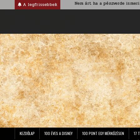
Skip
iánus korban
Nem árt ha a pénzverde ismeri az ország nevé
A legfrissebbek
to
content
KEZDŐLAP
100 ÉVES A DISNEY
100 PONT EGY MÉRKŐZÉSEN
17 