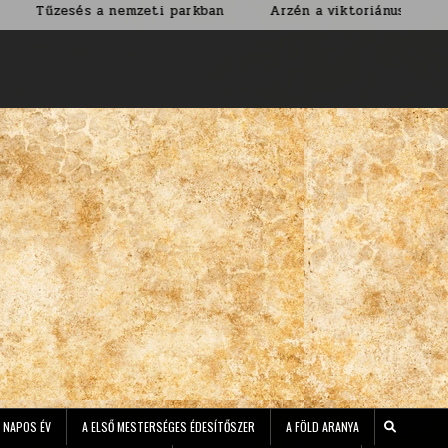
 nemzeti parkban
Arzén a viktoriánus korban
Nem ár
 NAPOS ÉV
A ELSŐ MESTERSÉGES ÉDESÍTŐSZER
A FÖLD ARANYA