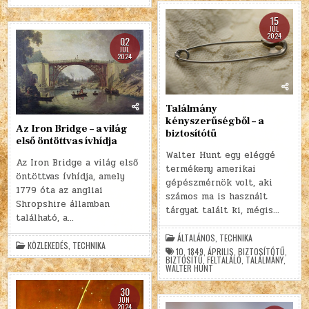
15
JÚL
2024
02
JÚL
2024
Találmány
kényszerűségből – a
Az Iron Bridge – a világ
biztosítótű
első öntöttvas ívhídja
Walter Hunt egy eléggé
Az Iron Bridge a világ első
termékeny amerikai
öntöttvas ívhídja, amely
gépészmérnök volt, aki
1779 óta az angliai
számos ma is használt
Shropshire államban
tárgyat talált ki, mégis…
található, a…
ÁLTALÁNOS
,
TECHNIKA
KÖZLEKEDÉS
,
TECHNIKA
10
,
1849
,
ÁPRILIS
,
BIZTOSÍTÓTŰ
,
BIZTOSÍTŰ
,
FELTALÁLÓ
,
TALÁLMÁNY
,
WALTER HUNT
30
JÚN
2024