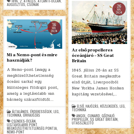
1896
,
2
,
ÁTKELÉS
,
ATLANTI-ÓCEÁN
,
AUGUSZTUS
,
CSÓNAK
26
JÚL
2024
16
JÚL
2024
Az első propelleres
Mi a Nemo-pont és mire
óceánjáró – SS Geat
használják?
Britain
A Nemo-pont (avagy a
1845. július 26-án az SS
megközelíthetetlenség
Great Britain megkezdte
óceáni sarka) egy
első útját, Liverpoolból
különleges földrajzi pont,
New Yorkba James Hosken
amely a legtávolabb van
kapitány vezetésével,…
bármely szárazföldtől….
ELSŐ
,
HAJÓZÁS
,
KÖZLEKEDÉS
,
LEG
,
TECHNIKA
ÁLTALÁNOS
,
ÉRDEKESSÉGEK
,
LEG
,
TECHNIKA
,
ŰRHAJÓZÁS
ANGOL
,
CUNARD
,
GŐZHAJÓ
,
PROPELLER
,
SS GREAT BRITAIN
,
CSENDES-ÓCEÁN
,
UTASSZÁLLÍTÓ
LEGTÁVOLABBI PONT
,
MEGKÖZELÍTHETETLENSÉG PONTJA
,
NEMO-PONT