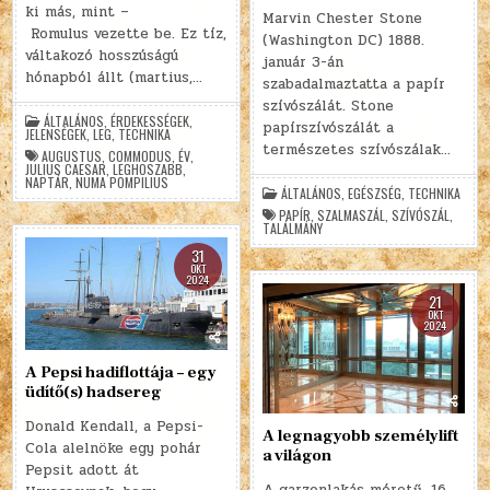
ki más, mint –
Marvin Chester Stone
Romulus vezette be. Ez tíz,
(Washington DC) 1888.
váltakozó hosszúságú
január 3-án
hónapból állt (martius,…
szabadalmaztatta a papír
szívószálát. Stone
ÁLTALÁNOS
,
ÉRDEKESSÉGEK
,
papírszívószálát a
JELENSÉGEK
,
LEG
,
TECHNIKA
természetes szívószálak…
AUGUSTUS
,
COMMODUS
,
ÉV
,
JULIUS CAESAR
,
LEGHOSZABB
,
NAPTÁR
,
NUMA POMPILIUS
ÁLTALÁNOS
,
EGÉSZSÉG
,
TECHNIKA
PAPÍR
,
SZALMASZÁL
,
SZÍVÓSZÁL
,
TALÁLMÁNY
31
OKT
2024
21
OKT
2024
A Pepsi hadiflottája – egy
üdítő(s) hadsereg
Donald Kendall, a Pepsi-
A legnagyobb személylift
Cola alelnöke egy pohár
a világon
Pepsit adott át
A garzonlakás méretű, 16