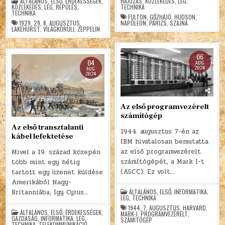
HAJÓZÁS
,
KÖZLEKEDÉS
,
LEG
,
ÁLTALÁNOS
,
ELSŐ
,
ÉRDEKESSÉGEK
,
TECHNIKA
KÖZLEKEDÉS
,
LEG
,
REPÜLÉS
,
TECHNIKA
FULTON
,
GŐZHAJÓ
,
HUDSON
,
NAPÓLEON
,
PÁRIZS
,
SZAJNA
1929
,
29
,
8
,
AUGUSZTUS
,
LAKEHURST
,
VILÁGKÖRÜLI
,
ZEPPELIN
06
04
AUG
2024
AUG
2024
Az első programvezérelt
számítógép
Az első transztalanti
1944. augusztus 7-én az
kábel lefektetése
IBM hivatalosan bemutatta
az első programvezérelt
Mivel a 19. század közepén
számítógépét, a Mark I-t
több mint egy hétig
(ASCC). Ez volt…
tartott egy üzenet küldése
Amerikából Nagy-
ÁLTALÁNOS
,
ELSŐ
,
INFORMATIKA
,
Britanniába, így Cyrus…
LEG
,
TECHNIKA
1944
,
7
,
AUGUSZTUS
,
HARVARD
,
ÁLTALÁNOS
,
ELSŐ
,
ÉRDEKESSÉGEK
,
MARK-I
,
PROGRAMVEZÉRELT
,
GAZDASÁG
,
INFORMATIKA
,
LEG
,
SZÁMÍTÓGÉP
TECHNIKA
,
TELEKOMMUNIKÁCIÓ