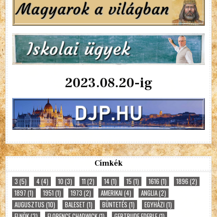
2023.08.20-ig
Címkék
3
(5)
4
(4)
10
(3)
11
(2)
14
(1)
15
(1)
1616
(1)
1896
(2)
1897
(1)
1951
(1)
1973
(2)
AMERIKAI
(4)
ANGLIA
(2)
AUGUSZTUS
(10)
BALESET
(1)
BÜNTETÉS
(1)
EGYHÁZI
(1)
ELNÖK
(3)
FLORENCE CHADWICK
(1)
GERTRUDE EDERLE
(1)