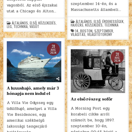
szeptember 14-én, és a
vagonból. Az első éjszakai
Massachusetts állambeli…
utat a Chicago és Alton…
ÁLTALÁNOS
,
ELSŐ
,
ÉRDEKESSÉGEK
,
ÁLTALÁNOS
,
ELSŐ
,
KÖZLEKEDÉS
,
HAJÓZÁS
,
KÖZLEKEDÉS
,
TECHNIKA
LEG
,
TECHNIKA
,
VASÚT
14
,
BOSTON
,
SZEPTEMBER
,
VILÁGÍTÁS
,
VILÁGÍTÓTORONY
31
AUG
2024
31
AUG
2024
A luxushajó, amely már 3
hónapja nem indul el
Az első részeg sofőr
A Villa Vie Odyssey egy
A Morning Post egy
üdülőhajó, amelyet a Villa
korabeli cikke arról
Vie Residences, egy
számolt be, hogy 1897.
amerikai székhelyű
szeptember 10-én,
lakossági tengerjáró
pénteken 00:45 körül a…