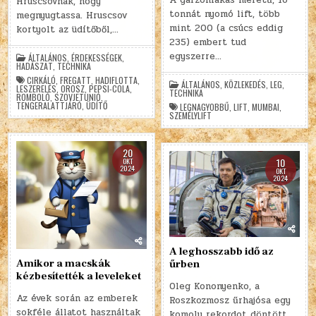
Hruscsovnak, hogy
tonnát nyomó lift, több
megnyugtassa. Hruscsov
mint 200 (a csúcs eddig
kortyolt az üdítőből,…
235) embert tud
egyszerre…
ÁLTALÁNOS
,
ÉRDEKESSÉGEK
,
HADÁSZAT
,
TECHNIKA
CIRKÁLÓ
,
FREGATT
,
HADIFLOTTA
,
ÁLTALÁNOS
,
KÖZLEKEDÉS
,
LEG
,
LESZERELÉS
,
OROSZ
,
PEPSI-COLA
,
TECHNIKA
ROMBOLÓ
,
SZOVJETUNIÓ
,
TENGERALATTJÁRÓ
,
ÜDÍTŐ
LEGNAGYOBBŰ
,
LIFT
,
MUMBAI
,
SZEMÉLYLIFT
20
10
OKT
2024
OKT
2024
A leghosszabb idő az
Amikor a macskák
űrben
kézbesítették a leveleket
Oleg Kononyenko, a
Az évek során az emberek
Roszkozmosz űrhajósa egy
sokféle állatot használtak
komoly rekordot döntött