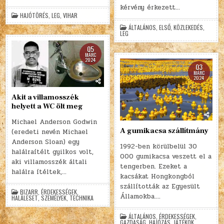
kérvény érkezett…
HAJÓTÖRÉS
,
LEG
,
VIHAR
ÁLTALÁNOS
,
ELSŐ
,
KÖZLEKEDÉS
,
LEG
05
MÁRC
2024
03
MÁRC
2024
Akit a villamosszék
helyett a WC ölt meg
Michael Anderson Godwin
A gumikacsa szállítmány
(eredeti nevén Michael
Anderson Sloan) egy
1992-ben körülbelül 30
halálraítélt gyilkos volt,
000 gumikacsa veszett el a
aki villamosszék általi
tengerben. Ezeket a
halálra ítéltek,…
kacsákat Hongkongból
szállították az Egyesült
BIZARR
,
ÉRDEKESSÉGEK
,
Államokba….
HALÁLESET
,
SZEMÉLYEK
,
TECHNIKA
ÁLTALÁNOS
,
ÉRDEKESSÉGEK
,
GAZDASÁG
,
HAJÓZÁS
,
JÁTÉKOK