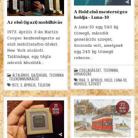
A Hold első mesterséges
holdja – Luna-10
Az első (igazi) mobilhívás
A Luna-10 egy 540 kg
1973. április 3-án Martin
tömegű, második
Cooper kezdeményezte az
generációs szovjet
első mobiltelefon-hívást
űrszonda volt, amelynek
New York utcáiról.
egy 245 kg tömegű
Találmánya, egy tégla
rekesze…
méretű készülék…
CSILLAGÁSZAT
,
TECHNIKA
,
ŰRHAJÓZÁS
ÁLTALÁNOS
,
GAZDASÁG
,
TECHNIKA
,
TELEKOMMUNIKÁCIÓ
1966
,
3
,
ÁPRILIS
,
HOLD
,
LUNA-10
,
MŰHOLD
,
SZOVJET
1973
,
3
,
ÁPRILIS
,
TELEFON
23
21
MÁRC
MÁRC
2024
2024