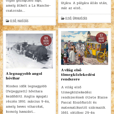
olyan gőzhajtású hajó,
útjára. A pályára állás után,
amely átkelt a La Manche-
már az első…
csatornán….
ELSŐ
,
ŰRHAJÓZÁS
ELSŐ
,
HAJÓZÁS
17
09
MÁRC
2024
MÁRC
2024
A világ első
A legnagyobb angol
tömegközlekedési
hóvihar
rendszere
Minden idők legnagyobb
A világ első
(feljegyzett) hóvihara
tömegközlekedési
kezdődött Anglia nyugati
rendszerének ötlete Blaise
részén 1891. március 9-én,
Pascal filozófustól és
amely heves viharokat,
matematikustól származik.
komoly havazást…
1661. október 29-én