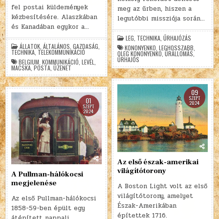
fel postai küldemények
meg az űrben, hiszen a
kézbesítésére. Alaszkában
legutóbbi missziója során…
és Kanadában egykor a…
LEG
,
TECHNIKA
,
ŰRHAJÓZÁS
ÁLLATOK
,
ÁLTALÁNOS
,
GAZDASÁG
,
KONONYENKO
,
LEGHOSSZABB
,
TECHNIKA
,
TELEKOMMUNIKÁCIÓ
OLEG KONONYENKO
,
ŰRÁLLOMÁS
,
ŰRHAJÓS
BELGIUM
,
KOMMUNIKÁCIÓ
,
LEVÉL
,
MACSKA
,
POSTA
,
ÜZENET
09
SZEPT
01
2024
SZEPT
2024
Az első észak-amerikai
világítótorony
A Pullman-hálókocsi
megjelenése
A Boston Light volt az első
világítótorony, amelyet
Az első Pullman-hálókocsi
Észak-Amerikában
1858-59-ben épült egy
építettek 1716.
átépített nappali