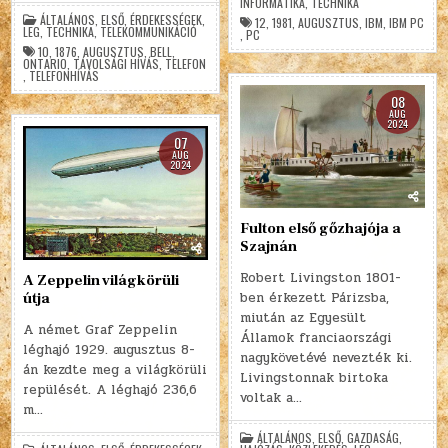
INFORMATIKA
,
TECHNIKA
ÁLTALÁNOS
,
ELSŐ
,
ÉRDEKESSÉGEK
,
12
,
1981
,
AUGUSZTUS
,
IBM
,
IBM PC
LEG
,
TECHNIKA
,
TELEKOMMUNIKÁCIÓ
,
PC
10
,
1876
,
AUGUSZTUS
,
BELL
,
ONTARIO
,
TÁVOLSÁGI HÍVÁS
,
TELEFON
,
TELEFONHÍVÁS
08
AUG
2024
07
AUG
2024
Fulton első gőzhajója a
Szajnán
Robert Livingston 1801-
A Zeppelin világkörüli
ben érkezett Párizsba,
útja
miután az Egyesült
A német Graf Zeppelin
Államok franciaországi
léghajó 1929. augusztus 8-
nagykövetévé nevezték ki.
án kezdte meg a világkörüli
Livingstonnak birtoka
repülését. A léghajó 236,6
voltak a…
m…
ÁLTALÁNOS
,
ELSŐ
,
GAZDASÁG
,