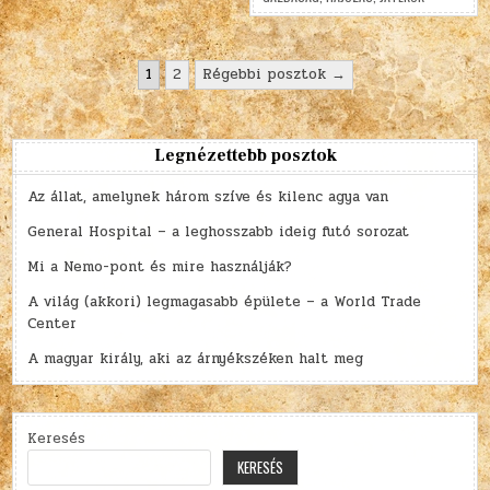
Bejegyzések
1
2
Régebbi posztok →
lapozása
Legnézettebb posztok
Az állat, amelynek három szíve és kilenc agya van
General Hospital – a leghosszabb ideig futó sorozat
Mi a Nemo-pont és mire használják?
A világ (akkori) legmagasabb épülete – a World Trade
Center
A magyar király, aki az árnyékszéken halt meg
Keresés
KERESÉS