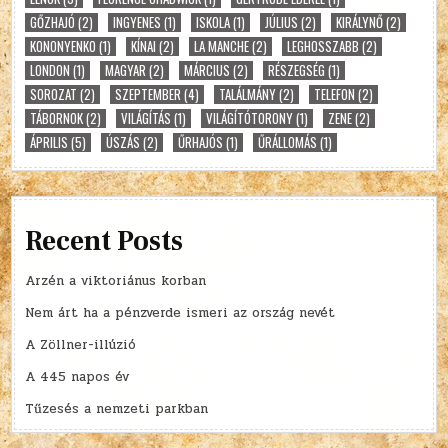
GŐZHAJÓ
(2)
INGYENES
(1)
ISKOLA
(1)
JÚLIUS
(2)
KIRÁLYNŐ
(2)
KONONYENKO
(1)
KÍNAI
(2)
LA MANCHE
(2)
LEGHOSSZABB
(2)
LONDON
(1)
MAGYAR
(2)
MÁRCIUS
(2)
RÉSZEGSÉG
(1)
SOROZAT
(2)
SZEPTEMBER
(4)
TALÁLMÁNY
(2)
TELEFON
(2)
TÁBORNOK
(2)
VILÁGÍTÁS
(1)
VILÁGÍTÓTORONY
(1)
ZENE
(2)
ÁPRILIS
(5)
ÚSZÁS
(2)
ŰRHAJÓS
(1)
ŰRÁLLOMÁS
(1)
Recent Posts
Arzén a viktoriánus korban
Nem árt ha a pénzverde ismeri az ország nevét
A Zöllner-illúzió
A 445 napos év
Tűzesés a nemzeti parkban