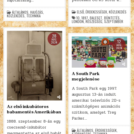
hajótársaság…
ELSŐ
,
ÉRDEKESSÉGEK
,
KÖZLEKEDÉS
ÁLTALÁNOS
,
HAJÓZÁS
,
KÖZLEKEDÉS
,
TECHNIKA
10
,
1897
,
BALESET
,
BÜNTETÉS
,
LONDON
,
RÉSZEGSÉG
,
SZEPTEMBER
28
AUG
12
2024
AUG
2024
A South Park
megjelenése
A South Park egy 1997.
augusztus 13-án indult
amerikai televíziós 2D-s
számítógépes animációs
Az első inkubátoros
babamentés Amerikában
szitkom, amelyet Trey
Parker…
1888. szeptember 8-án egy
csecsemő-inkubátor
ÁLTALÁNOS
,
ÉRDEKESSÉGEK
,
megmentette az első babát
SZÓRAKOZÁS
,
TECHNIKA
,