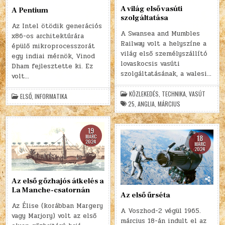
A világ első vasúti
A Pentium
szolgáltatása
Az Intel ötödik generációs
A Swansea and Mumbles
x86-os architektúrára
Railway volt a helyszíne a
épülő mikroprocesszorát
világ első személyszállító
egy indiai mérnök, Vinod
lovaskocsis vasúti
Dham fejlesztette ki. Ez
szolgáltatásának, a walesi…
volt…
KÖZLEKEDÉS
,
TECHNIKA
,
VASÚT
ELSŐ
,
INFORMATIKA
25
,
ANGLIA
,
MÁRCIUS
19
MÁRC
18
2024
MÁRC
2024
Az első gőzhajós átkelés a
La Manche-csatornán
Az első űrséta
Az Élise (korábban Margery
A Voszhod-2 végül 1965.
vagy Marjory) volt az első
március 18-án indult el az