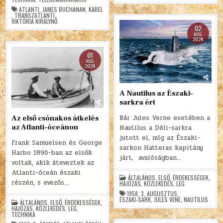
ATLANTI
,
JAMES BUCHANAN
,
KABEL
,
TRANSZATLANTI
,
VIKTÓRIA KIRÁLYNŐ
02
AUG
2024
01
AUG
2024
A Nautilus az Északi-
sarkra ért
Bár Jules Verne esetében a
Az első csónakos átkelés
az Atlanti-óceánon
Nautilus a Déli-sarkra
jutott el, míg az Északi-
Frank Samuelsen és George
sarkon Hatteras kapitány
Harbo 1896-ban az elsők
járt, avalóságban…
voltak, akik áteveztek az
Atlanti-óceán északi
ÁLTALÁNOS
,
ELSŐ
,
ÉRDEKESSÉGEK
,
részén, s evezős…
HAJÓZÁS
,
KÖZLEKEDÉS
,
LEG
1958
,
3
,
AUGUSZTUS
,
ÉSZAKI-SARK
,
JULES VENE
,
NAUTILUS
ÁLTALÁNOS
,
ELSŐ
,
ÉRDEKESSÉGEK
,
HAJÓZÁS
,
KÖZLEKEDÉS
,
LEG
,
TECHNIKA