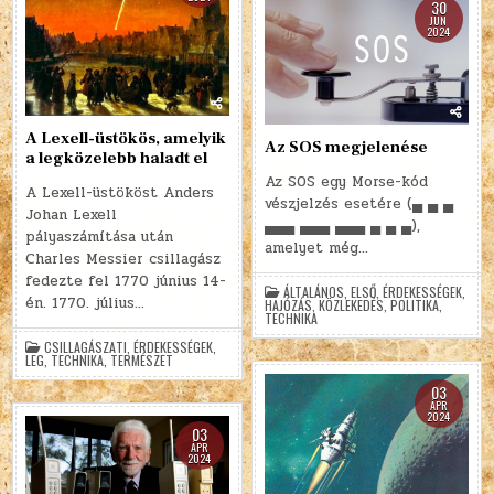
30
JÚN
2024
A Lexell-üstökös, amelyik
Az SOS megjelenése
a legközelebb haladt el
Az SOS egy Morse-kód
A Lexell-üstököst Anders
vészjelzés esetére (▄ ▄ ▄
Johan Lexell
▄▄▄ ▄▄▄ ▄▄▄ ▄ ▄ ▄),
pályaszámítása után
amelyet még…
Charles Messier csillagász
fedezte fel 1770 június 14-
ÁLTALÁNOS
,
ELSŐ
,
ÉRDEKESSÉGEK
,
én. 1770. július…
HAJÓZÁS
,
KÖZLEKEDÉS
,
POLITIKA
,
TECHNIKA
CSILLAGÁSZATI
,
ÉRDEKESSÉGEK
,
LEG
,
TECHNIKA
,
TERMÉSZET
03
ÁPR
2024
03
ÁPR
2024