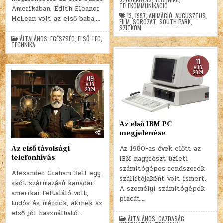
TELEKOMMUNIKÁCIÓ
Amerikában. Edith Eleanor
13
,
1997
,
ANIMÁCIÓ
,
AUGUSZTUS
,
McLean volt az első baba,…
FILM
,
SOROZAT
,
SOUTH PARK
,
SZITKOM
ÁLTALÁNOS
,
EGÉSZSÉG
,
ELSŐ
,
LEG
,
TECHNIKA
11
AUG
2024
09
AUG
2024
Az első IBM PC
megjelenése
Az 1980-as évek előtt az
Az első távolsági
telefonhívás
IBM nagyrészt üzleti
számítógépes rendszerek
Alexander Graham Bell egy
szállítójaként volt ismert.
skót származású kanadai-
A személyi számítógépek
amerikai feltaláló volt,
piacát…
tudós és mérnök, akinek az
első jól használható…
ÁLTALÁNOS
,
GAZDASÁG
,