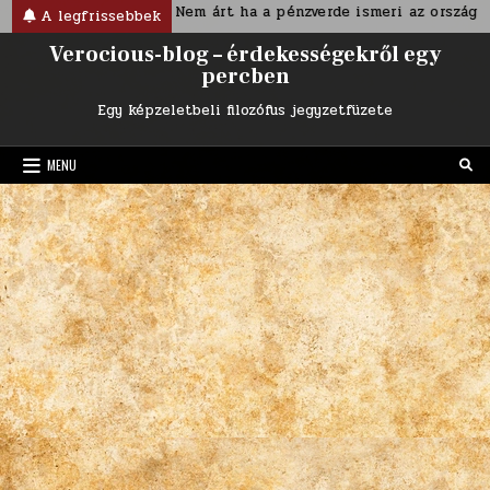
Skip
ban
Nem árt ha a pénzverde ismeri az ország nevét
A
A legfrissebbek
to
Verocious-blog – érdekességekről egy
content
percben
Egy képzeletbeli filozófus jegyzetfüzete
MENU