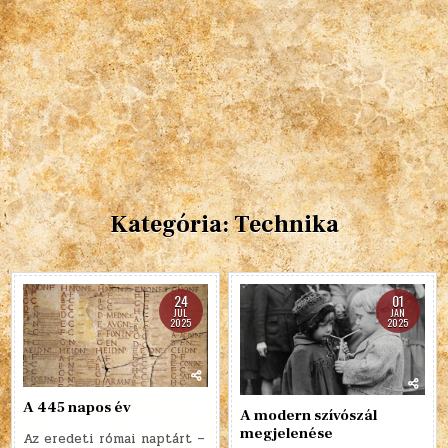
Kategória:
Technika
24
01
JÚL
JAN
2025
2025
A 445 napos év
A modern szívószál
megjelenése
Az eredeti római naptárt –