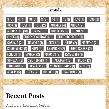
Címkék
3
(5)
4
(4)
10
(3)
11
(2)
14
(1)
15
(1)
1616
(1)
1896
(2)
1897
(1)
1951
(1)
1973
(2)
AMERIKAI
(4)
ANGLIA
(2)
AUGUSZTUS
(10)
BALESET
(1)
BÜNTETÉS
(1)
EGYHÁZI
(1)
ELNÖK
(3)
FLORENCE CHADWICK
(1)
GERTRUDE EDERLE
(1)
GŐZHAJÓ
(2)
INGYENES
(1)
ISKOLA
(1)
JÚLIUS
(2)
KIRÁLYNŐ
(2)
KONONYENKO
(1)
KÍNAI
(2)
LA MANCHE
(2)
LEGHOSSZABB
(2)
LONDON
(1)
MAGYAR
(2)
MÁRCIUS
(2)
RÉSZEGSÉG
(1)
SOROZAT
(2)
SZEPTEMBER
(4)
TALÁLMÁNY
(2)
TELEFON
(2)
TÁBORNOK
(2)
VILÁGÍTÁS
(1)
VILÁGÍTÓTORONY
(1)
ZENE
(2)
ÁPRILIS
(5)
ÚSZÁS
(2)
ŰRHAJÓS
(1)
ŰRÁLLOMÁS
(1)
Recent Posts
Arzén a viktoriánus korban