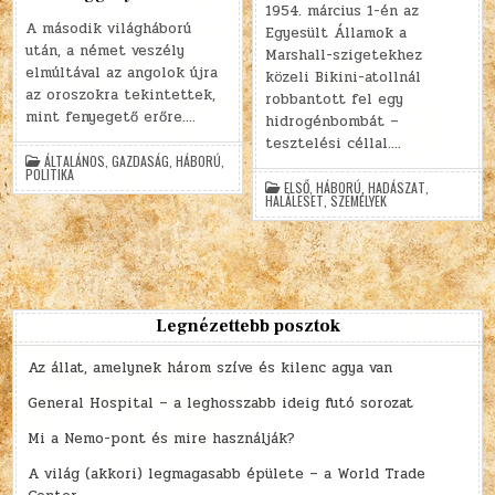
1954. március 1-én az
A második világháború
Egyesült Államok a
után, a német veszély
Marshall-szigetekhez
elmúltával az angolok újra
közeli Bikini-atollnál
az oroszokra tekintettek,
robbantott fel egy
mint fenyegető erőre….
hidrogénbombát –
tesztelési céllal….
ÁLTALÁNOS
,
GAZDASÁG
,
HÁBORÚ
,
POLITIKA
ELSŐ
,
HÁBORÚ
,
HADÁSZAT
,
HALÁLESET
,
SZEMÉLYEK
Legnézettebb posztok
Az állat, amelynek három szíve és kilenc agya van
General Hospital – a leghosszabb ideig futó sorozat
Mi a Nemo-pont és mire használják?
A világ (akkori) legmagasabb épülete – a World Trade