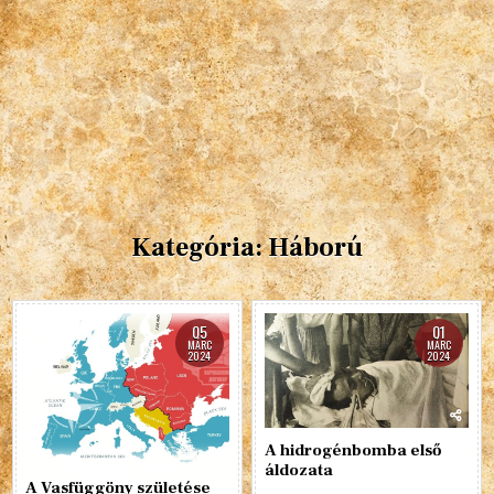
Kategória:
Háború
05
01
MÁRC
MÁRC
2024
2024
A hidrogénbomba első
áldozata
A Vasfüggöny születése