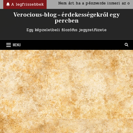
Skip
ktoriánus korban
Nem árt ha a pénzverde ismeri az ország 
A legfrissebbek
to
Verocious-blog – érdekességekről egy
content
percben
Egy képzeletbeli filozófus jegyzetfüzete
MENU