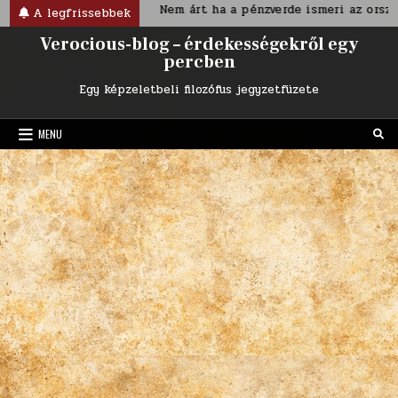
Skip
iánus korban
Nem árt ha a pénzverde ismeri az ország nevé
A legfrissebbek
to
Verocious-blog – érdekességekről egy
content
percben
Egy képzeletbeli filozófus jegyzetfüzete
MENU