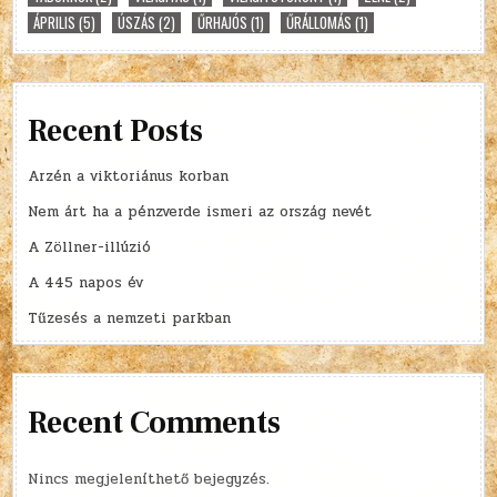
ÁPRILIS
(5)
ÚSZÁS
(2)
ŰRHAJÓS
(1)
ŰRÁLLOMÁS
(1)
Recent Posts
Arzén a viktoriánus korban
Nem árt ha a pénzverde ismeri az ország nevét
A Zöllner-illúzió
A 445 napos év
Tűzesés a nemzeti parkban
Recent Comments
Nincs megjeleníthető bejegyzés.