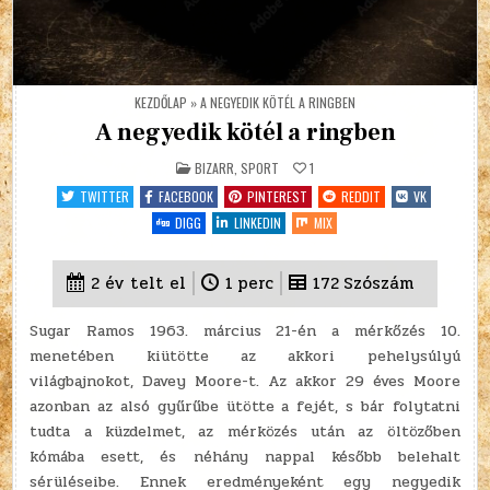
KEZDŐLAP
»
A NEGYEDIK KÖTÉL A RINGBEN
A negyedik kötél a ringben
POSTED
BIZARR
,
SPORT
1
IN
TWITTER
FACEBOOK
PINTEREST
REDDIT
VK
DIGG
LINKEDIN
MIX
2 év telt el
1
perc
172
Szószám
Sugar Ramos 1963. március 21-én a mérkőzés 10.
menetében kiütötte az akkori pehelysúlyú
világbajnokot, Davey Moore-t. Az akkor 29 éves Moore
azonban az alsó gyűrűbe ütötte a fejét, s bár folytatni
tudta a küzdelmet, az mérközés után az öltözőben
kómába esett, és néhány nappal később belehalt
sérüléseibe. Ennek eredményeként egy negyedik