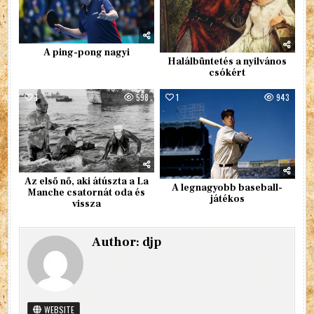
A ping-pong nagyi
Halálbüntetés a nyilvános
csókért
1
598
1
943
Az első nő, aki átúszta a La
A legnagyobb baseball-
Manche csatornát oda és
játékos
vissza
Author:
djp
WEBSITE