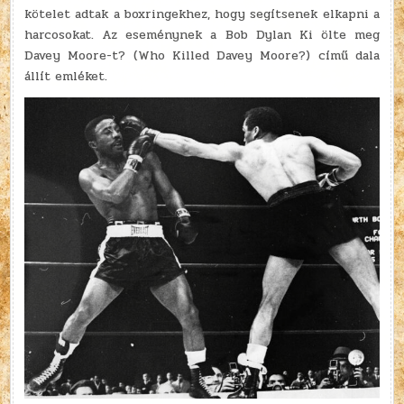
kötelet adtak a boxringekhez, hogy segítsenek elkapni a
harcosokat. Az eseménynek a Bob Dylan Ki ölte meg
Davey Moore-t? (Who Killed Davey Moore?) című dala
állít emléket.