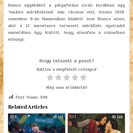
Ramos egyébként a pályafutása során korábban egy
‘halálos mérkőzésnek’ már részese volt, hiszen 1958.
november 8-án Havannában küzdött Jose Blanco ellen,
akit a 12 menetesre tervezett mérkőzés nyolcadik
menetében úgy kiütött, hogy ellenfele a szünetben
elhunyt.
Hogy tetszett a poszt?
Kattins a megfelelő csillagra!
Még nem értékeltél!
Post Views:
598
Related Articles
1
613
1
649