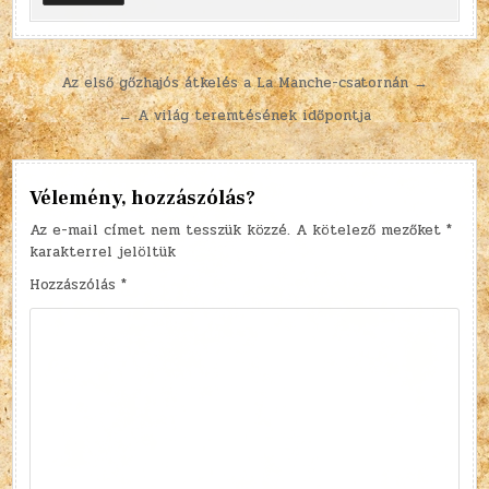
Bejegyzés
Az első gőzhajós átkelés a La Manche-csatornán →
navigáció
← A világ teremtésének időpontja
Vélemény, hozzászólás?
Az e-mail címet nem tesszük közzé.
A kötelező mezőket
*
karakterrel jelöltük
Hozzászólás
*