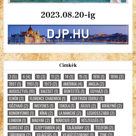
2023.08.20-ig
Címkék
3
(5)
4
(4)
10
(3)
11
(2)
14
(1)
15
(1)
1616
(1)
1896
(2)
1897
(1)
1951
(1)
1973
(2)
AMERIKAI
(4)
ANGLIA
(2)
AUGUSZTUS
(10)
BALESET
(1)
BÜNTETÉS
(1)
EGYHÁZI
(1)
ELNÖK
(3)
FLORENCE CHADWICK
(1)
GERTRUDE EDERLE
(1)
GŐZHAJÓ
(2)
INGYENES
(1)
ISKOLA
(1)
JÚLIUS
(2)
KIRÁLYNŐ
(2)
KONONYENKO
(1)
KÍNAI
(2)
LA MANCHE
(2)
LEGHOSSZABB
(2)
LONDON
(1)
MAGYAR
(2)
MÁRCIUS
(2)
RÉSZEGSÉG
(1)
SOROZAT
(2)
SZEPTEMBER
(4)
TALÁLMÁNY
(2)
TELEFON
(2)
TÁBORNOK
(2)
VILÁGÍTÁS
(1)
VILÁGÍTÓTORONY
(1)
ZENE
(2)