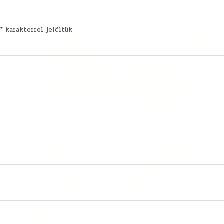
t
*
karakterrel jelöltük