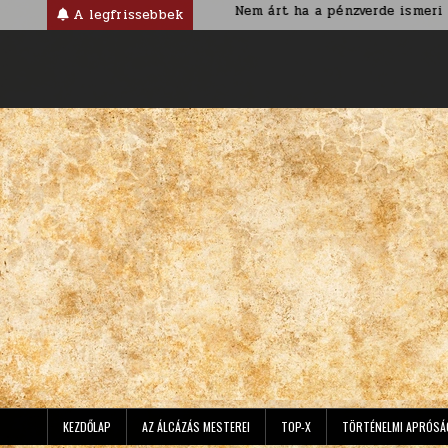
Skip
iánus korban
Nem árt ha a pénzverde ismeri az ország nevé
A legfrissebbek
to
content
KEZDŐLAP
AZ ÁLCÁZÁS MESTEREI
TOP-X
TÖRTÉNELMI APRÓSÁ