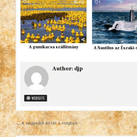
3
419
1
A gumikacsa szállítmány
A Nautilus az Északi-
Author:
djp
WEBSITE
Bejegyzés
← A negyedik kötél a ringben
navigáció