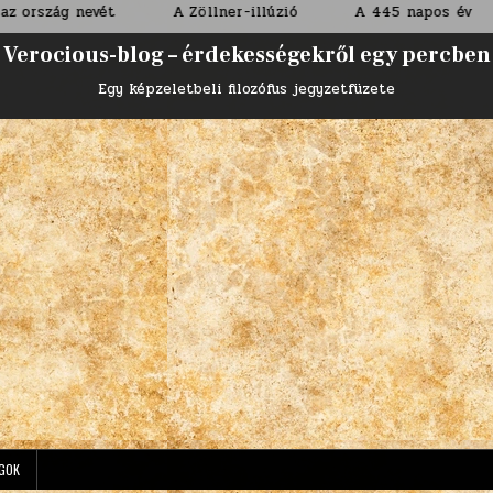
t
A Zöllner-illúzió
A 445 napos év
Tűzesés 
Verocious-blog – érdekességekről egy percben
Egy képzeletbeli filozófus jegyzetfüzete
GOK