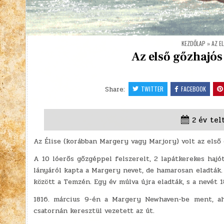
KEZDŐLAP
»
AZ E
Az első gőzhajós
Share:
TWITTER
FACEBOOK
2 év tel
Az Élise (korábban Margery vagy Marjory) volt az első
A 10 lóerős gőzgéppel felszerelt, 2 lapátkerekes hajó
lányáról kapta a Margery nevet, de hamarosan eladták.
között a Temzén. Egy év múlva újra eladták, s a nevét 1
1816. március 9-én a Margery Newhaven-be ment, ah
csatornán keresztül vezetett az út.