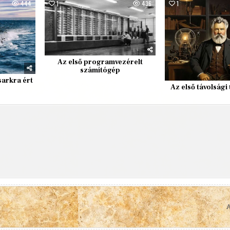
444
1
436
1
Az első programvezérelt
számítógép
sarkra ért
Az első távolsági
A