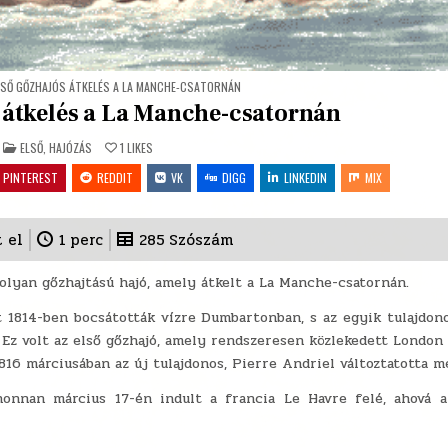
LSŐ GŐZHAJÓS ÁTKELÉS A LA MANCHE-CSATORNÁN
 átkelés a La Manche-csatornán
POSTED
ELSŐ
,
HAJÓZÁS
1
LIKES
IN
PINTEREST
REDDIT
VK
DIGG
LINKEDIN
MIX
t el
1
perc
285
Szószám
 olyan gőzhajtású hajó, amely átkelt a La Manche-csatornán.
t 1814-ben bocsátották vízre Dumbartonban, s az egyik tulajdon
 Ez volt az első gőzhajó, amely rendszeresen közlekedett London
816 márciusában az új tulajdonos, Pierre Andriel változtatotta me
onnan március 17-én indult a francia Le Havre felé, ahová 