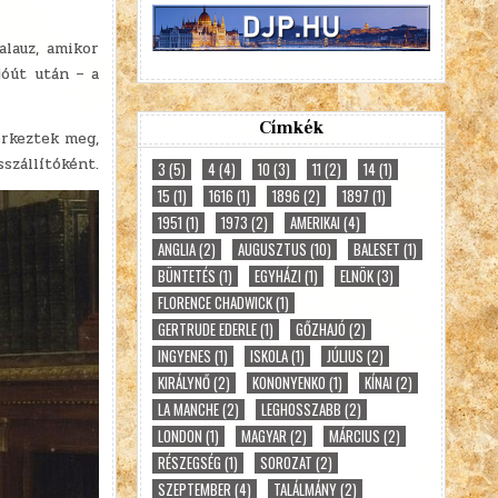
alauz, amikor
jóút után – a
Címkék
érkeztek meg,
sszállítóként.
3
(5)
4
(4)
10
(3)
11
(2)
14
(1)
15
(1)
1616
(1)
1896
(2)
1897
(1)
1951
(1)
1973
(2)
AMERIKAI
(4)
ANGLIA
(2)
AUGUSZTUS
(10)
BALESET
(1)
BÜNTETÉS
(1)
EGYHÁZI
(1)
ELNÖK
(3)
FLORENCE CHADWICK
(1)
GERTRUDE EDERLE
(1)
GŐZHAJÓ
(2)
INGYENES
(1)
ISKOLA
(1)
JÚLIUS
(2)
KIRÁLYNŐ
(2)
KONONYENKO
(1)
KÍNAI
(2)
LA MANCHE
(2)
LEGHOSSZABB
(2)
LONDON
(1)
MAGYAR
(2)
MÁRCIUS
(2)
RÉSZEGSÉG
(1)
SOROZAT
(2)
SZEPTEMBER
(4)
TALÁLMÁNY
(2)