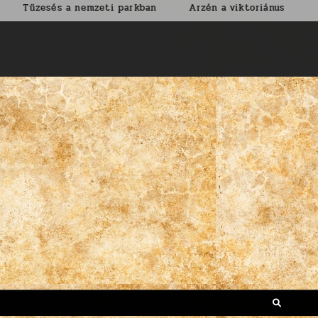
a nemzeti parkban
Arzén a viktoriánus korban
Nem ár