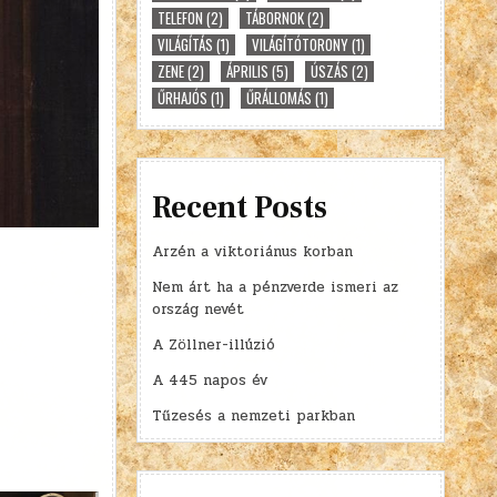
TELEFON
(2)
TÁBORNOK
(2)
VILÁGÍTÁS
(1)
VILÁGÍTÓTORONY
(1)
ZENE
(2)
ÁPRILIS
(5)
ÚSZÁS
(2)
ŰRHAJÓS
(1)
ŰRÁLLOMÁS
(1)
Recent Posts
Arzén a viktoriánus korban
Nem árt ha a pénzverde ismeri az
ország nevét
A Zöllner-illúzió
A 445 napos év
Tűzesés a nemzeti parkban