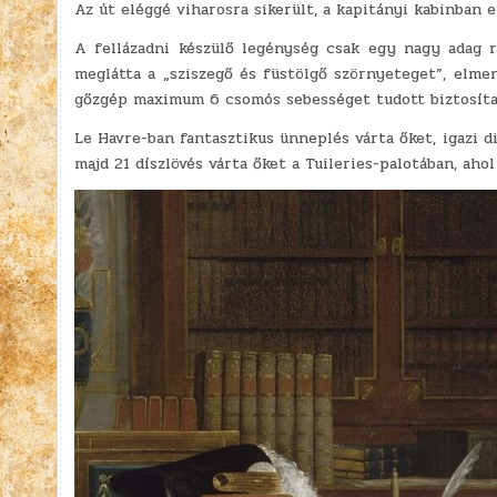
Az út eléggé viharosra sikerült, a kapitányi kabinban e
A fellázadni készülő legénység csak egy nagy adag ru
meglátta a „sziszegő és füstölgő szörnyeteget”, elme
gőzgép maximum 6 csomós sebességet tudott biztosítan
Le Havre-ban fantasztikus ünneplés várta őket, igazi 
majd 21 díszlövés várta őket a Tuileries-palotában, ahol