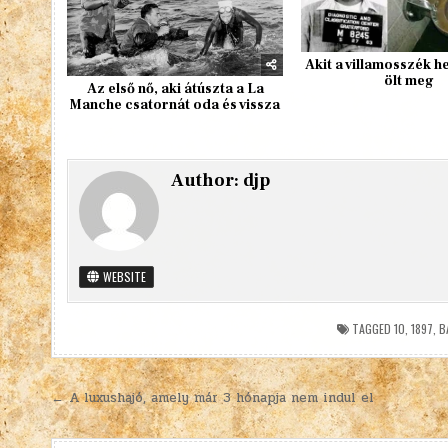
Akit a villamosszék h
ölt meg
Az első nő, aki átúszta a La
Manche csatornát oda és vissza
Author:
djp
WEBSITE
TAGGED
10
,
1897
,
B
Bejegyzés
← A luxushajó, amely már 3 hónapja nem indul el
navigáció