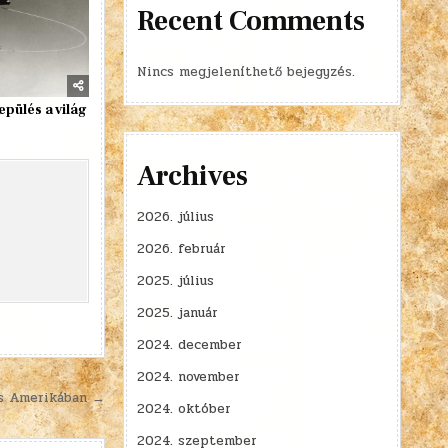
Recent Comments
Nincs megjeleníthető bejegyzés.
epülés a világ
Archives
2026. július
2026. február
2025. július
2025. január
2024. december
2024. november
és Amerikában →
2024. október
2024. szeptember