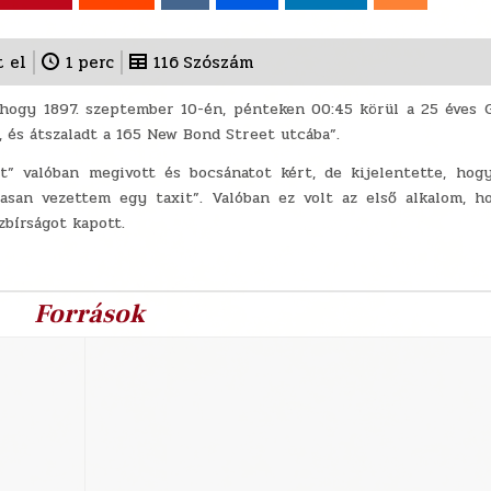
t el
1
perc
116
Szószám
 hogy 1897. szeptember 10-én, pénteken 00:45 körül a 25 éves
, és átszaladt a 165 New Bond Street utcába”.
” valóban megivott és bocsánatot kért, de kijelentette, hogy
asan vezettem egy taxit”. Valóban ez volt az első alkalom, h
zbírságot kapott.
Források