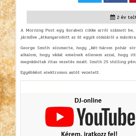
2 év tel
A Morning Post egy korabeli cikke arról számolt be,
járműve „átkanyarodott az út egyik oldaláról a másikra
George Smith elismerte, hogy „két-három pohár sört
alkalom, hogy vádat emelnek ellenem azzal, hogy itt
megvádoltak ittas vezetés miatt. Smith 25 shilling pén
Egyébként elektromos autót vezetett.