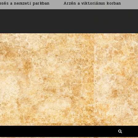
eti parkban
Arzén a viktoriánus korban
Nem árt ha a