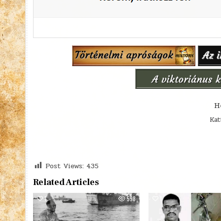
H
Kat
Post Views:
435
Related Articles
1
598
1