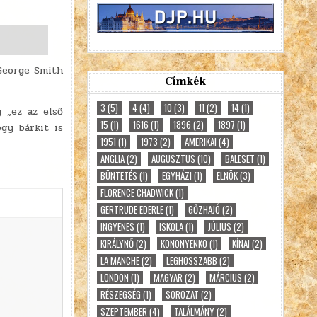
 George Smith
Címkék
3
(5)
4
(4)
10
(3)
11
(2)
14
(1)
 „ez az első
15
(1)
1616
(1)
1896
(2)
1897
(1)
ogy bárkit is
1951
(1)
1973
(2)
AMERIKAI
(4)
ANGLIA
(2)
AUGUSZTUS
(10)
BALESET
(1)
BÜNTETÉS
(1)
EGYHÁZI
(1)
ELNÖK
(3)
FLORENCE CHADWICK
(1)
GERTRUDE EDERLE
(1)
GŐZHAJÓ
(2)
INGYENES
(1)
ISKOLA
(1)
JÚLIUS
(2)
KIRÁLYNŐ
(2)
KONONYENKO
(1)
KÍNAI
(2)
LA MANCHE
(2)
LEGHOSSZABB
(2)
LONDON
(1)
MAGYAR
(2)
MÁRCIUS
(2)
RÉSZEGSÉG
(1)
SOROZAT
(2)
SZEPTEMBER
(4)
TALÁLMÁNY
(2)