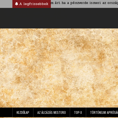
Skip
korban
Nem árt ha a pénzverde ismeri az ország nevét
A legfrissebbek
to
content
KEZDŐLAP
AZ ÁLCÁZÁS MESTEREI
TOP-X
TÖRTÉNELMI APRÓSÁ