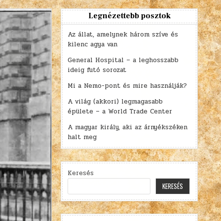
Legnézettebb posztok
Az állat, amelynek három szíve és
kilenc agya van
General Hospital – a leghosszabb
ideig futó sorozat
Mi a Nemo-pont és mire használják?
A világ (akkori) legmagasabb
épülete – a World Trade Center
A magyar király, aki az árnyékszéken
halt meg
Keresés
KERESÉS