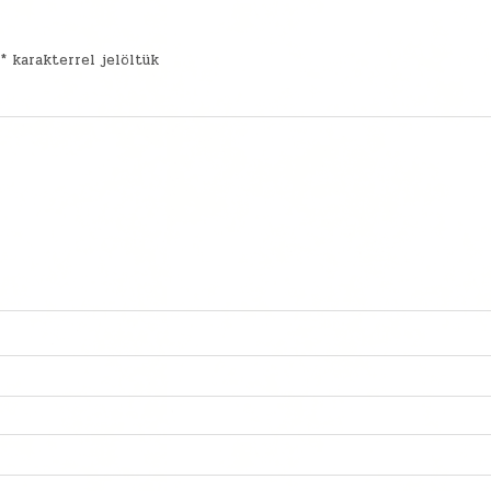
t
*
karakterrel jelöltük