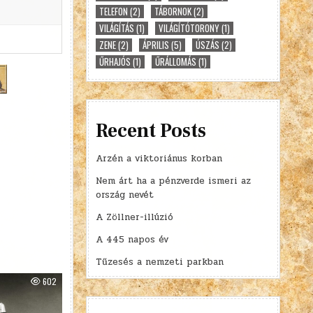
TELEFON
(2)
TÁBORNOK
(2)
VILÁGÍTÁS
(1)
VILÁGÍTÓTORONY
(1)
ZENE
(2)
ÁPRILIS
(5)
ÚSZÁS
(2)
ŰRHAJÓS
(1)
ŰRÁLLOMÁS
(1)
Recent Posts
Arzén a viktoriánus korban
Nem árt ha a pénzverde ismeri az
ország nevét
A Zöllner-illúzió
A 445 napos év
Tűzesés a nemzeti parkban
602