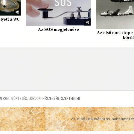
elyett a WC
Az SOS megjelenése
Az első non-stop r
körül
ALESET
,
BÜNTETÉS
,
LONDON
,
RÉSZEGSÉG
,
SZEPTEMBER
Az első inkubátoros babament