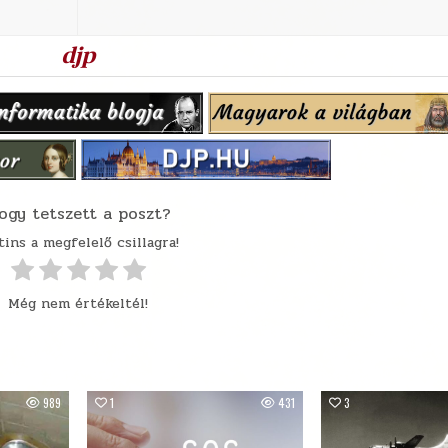
djp
ogy tetszett a poszt?
tins a megfelelő csillagra!
Még nem értékeltél!
989
1
431
3