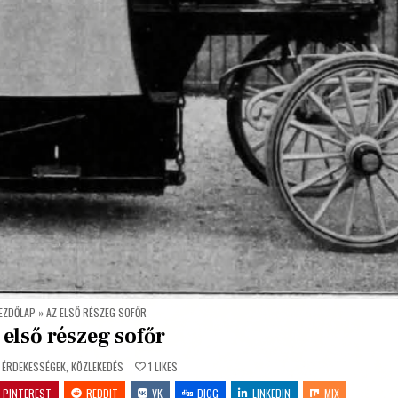
EZDŐLAP
»
AZ ELSŐ RÉSZEG SOFŐR
 első részeg sofőr
ED
,
ÉRDEKESSÉGEK
,
KÖZLEKEDÉS
1
LIKES
PINTEREST
REDDIT
VK
DIGG
LINKEDIN
MIX