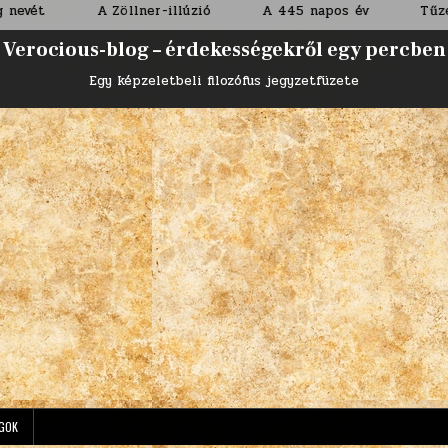
A Zöllner-illúzió
A 445 napos év
Tűzesés a nemz
Verocious-blog – érdekességekről egy percben
Egy képzeletbeli filozófus jegyzetfüzete
GOK