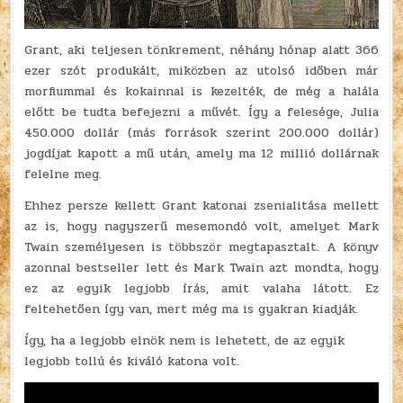
Grant, aki teljesen tönkrement, néhány hónap alatt 366
ezer szót produkált, miközben az utolsó időben már
morfiummal és kokainnal is kezelték, de még a halála
előtt be tudta befejezni a művét. Így a felesége, Julia
450.000 dollár (más források szerint 200.000 dollár)
jogdíjat kapott a mű után, amely ma 12 millió dollárnak
felelne meg.
Ehhez persze kellett Grant katonai zsenialitása mellett
az is, hogy nagyszerű mesemondó volt, amelyet Mark
Twain személyesen is többször megtapasztalt. A könyv
azonnal bestseller lett és Mark Twain azt mondta, hogy
ez az egyik legjobb írás, amit valaha látott. Ez
feltehetően így van, mert még ma is gyakran kiadják.
Így, ha a legjobb elnök nem is lehetett, de az egyik
legjobb tollú és kiváló katona volt.