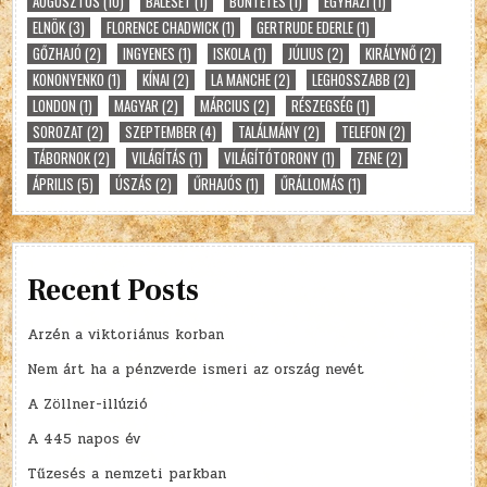
AUGUSZTUS
(10)
BALESET
(1)
BÜNTETÉS
(1)
EGYHÁZI
(1)
ELNÖK
(3)
FLORENCE CHADWICK
(1)
GERTRUDE EDERLE
(1)
GŐZHAJÓ
(2)
INGYENES
(1)
ISKOLA
(1)
JÚLIUS
(2)
KIRÁLYNŐ
(2)
KONONYENKO
(1)
KÍNAI
(2)
LA MANCHE
(2)
LEGHOSSZABB
(2)
LONDON
(1)
MAGYAR
(2)
MÁRCIUS
(2)
RÉSZEGSÉG
(1)
SOROZAT
(2)
SZEPTEMBER
(4)
TALÁLMÁNY
(2)
TELEFON
(2)
TÁBORNOK
(2)
VILÁGÍTÁS
(1)
VILÁGÍTÓTORONY
(1)
ZENE
(2)
ÁPRILIS
(5)
ÚSZÁS
(2)
ŰRHAJÓS
(1)
ŰRÁLLOMÁS
(1)
Recent Posts
Arzén a viktoriánus korban
Nem árt ha a pénzverde ismeri az ország nevét
A Zöllner-illúzió
A 445 napos év
Tűzesés a nemzeti parkban