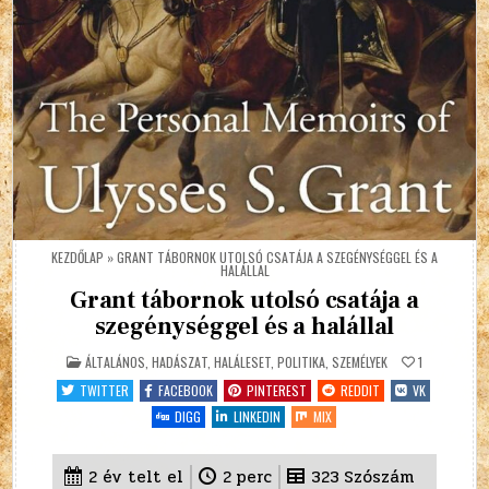
KEZDŐLAP
»
GRANT TÁBORNOK UTOLSÓ CSATÁJA A SZEGÉNYSÉGGEL ÉS A
HALÁLLAL
Grant tábornok utolsó csatája a
szegénységgel és a halállal
POSTED
ÁLTALÁNOS
,
HADÁSZAT
,
HALÁLESET
,
POLITIKA
,
SZEMÉLYEK
1
IN
TWITTER
FACEBOOK
PINTEREST
REDDIT
VK
DIGG
LINKEDIN
MIX
2 év telt el
2
perc
323
Szószám