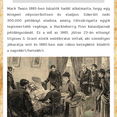
Mark Twain 1885-ben házalók hadát alkalmazta, hogy egy
könyvet népszerűsítsen és eladjon. Sikerült neki
300.000 példányt eladnia, amely túlszárnyalta egyik
legismertebb regénye, a Huckleberry Finn kalandjainak
példányszámát. Ez a mű az 1885. július 23-án elhunyt
Ulysses S. Grant elnök emlékiratai voltak, aki személyes
jóbarátja volt és 1885-ben már rákos betegként küzdött
a napokért/hetekért.