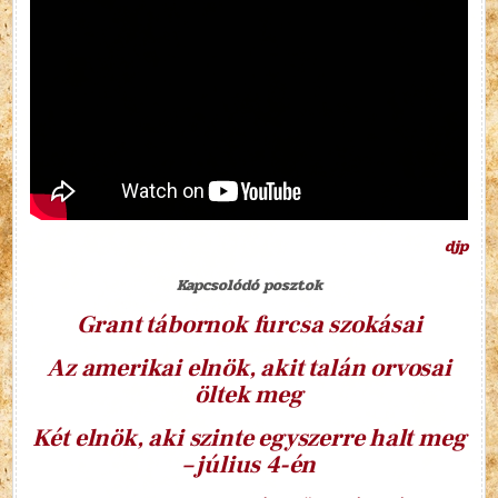
djp
Kapcsolódó posztok
Grant tábornok furcsa szokásai
Az amerikai elnök, akit talán orvosai
öltek meg
Két elnök, aki szinte egyszerre halt meg
– július 4-én