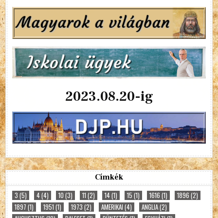
2023.08.20-ig
Címkék
3
(5)
4
(4)
10
(3)
11
(2)
14
(1)
15
(1)
1616
(1)
1896
(2)
1897
(1)
1951
(1)
1973
(2)
AMERIKAI
(4)
ANGLIA
(2)