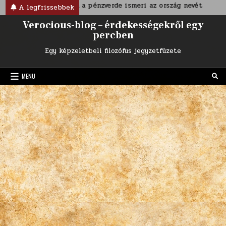
Skip
Nem árt ha a pénzverde ismeri az ország nevét
A Zöllne
A legfrissebbek
to
Verocious-blog – érdekességekről egy
content
percben
Egy képzeletbeli filozófus jegyzetfüzete
MENU