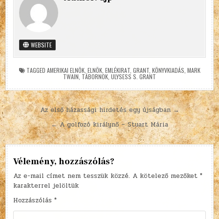
WEBSITE
TAGGED
AMERIKAI ELNÖK
,
ELNÖK
,
EMLÉKIRAT
,
GRANT
,
KÖNYVKIADÁS
,
MARK
TWAIN
,
TÁBORNOK
,
ULYSESS S. GRANT
Bejegyzés
Az első házassági hirdetés egy újságban →
navigáció
← A golfozó királynő – Stuart Mária
Vélemény, hozzászólás?
Az e-mail címet nem tesszük közzé.
A kötelező mezőket
*
karakterrel jelöltük
Hozzászólás
*