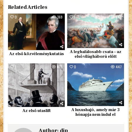
Related Articles
0
369
1
640
A leghalálosabb csata – az
Az első közvéleménykutatás
első világháború előtt
1
475
0
447
A luxushajó, amely már 3
Az első utaslift
hónapja nem indul el
Author:
djp