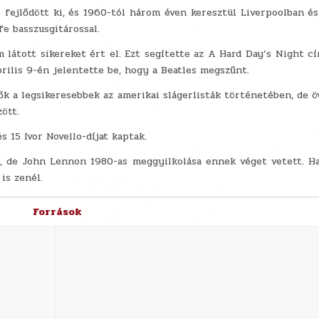
 fejlődött ki, és 1960-tól három éven keresztül Liverpoolban 
fe basszusgitárossal.
látott sikereket ért el. Ezt segítette az A Hard Day’s Night cím
rilis 9-én jelentette be, hogy a Beatles megszűnt.
ők a legsikeresebbek az amerikai slágerlisták történetében, de ö
ött.
 15 Ivor Novello-díjat kaptak.
ll, de John Lennon 1980-as meggyilkolása ennek véget vetett. H
is zenél.
Források