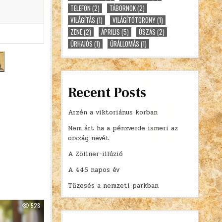
TELEFON
(2)
TÁBORNOK
(2)
VILÁGÍTÁS
(1)
VILÁGÍTÓTORONY
(1)
ZENE
(2)
ÁPRILIS
(5)
ÚSZÁS
(2)
ŰRHAJÓS
(1)
ŰRÁLLOMÁS
(1)
Recent Posts
Arzén a viktoriánus korban
Nem árt ha a pénzverde ismeri az
ország nevét
A Zöllner-illúzió
A 445 napos év
Tűzesés a nemzeti parkban
528