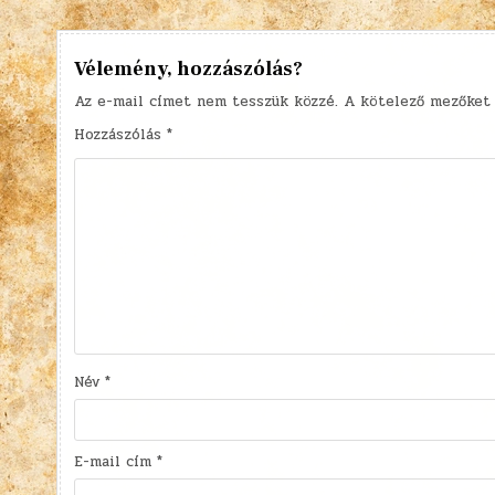
navigáció
Vélemény, hozzászólás?
Az e-mail címet nem tesszük közzé.
A kötelező mezőke
Hozzászólás
*
Név
*
E-mail cím
*