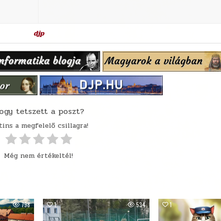
djp
ogy tetszett a poszt?
tins a megfelelő csillagra!
Még nem értékeltél!
798
1
534
1