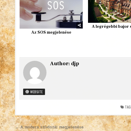
A legrégebbi bajor 
Az SOS megjelenése
Author:
djp
WEBSITE
TAG
Bejegyzés
← A modern szívószál megjelenése