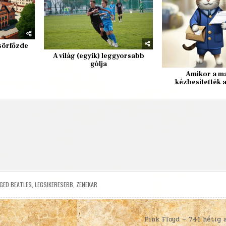
sörfőzde
A világ (egyik) leggyorsabb
gólja
Amikor a m
kézbesítették a
GED
BEATLES
,
LEGSIKERESEBB
,
ZENEKAR
Pink Floyd – 741 hétig 