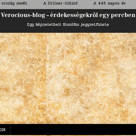
ét
A Zöllner-illúzió
A 445 napos év
Tűzesés 
Verocious-blog – érdekességekről egy percben
Egy képzeletbeli filozófus jegyzetfüzete
GOK