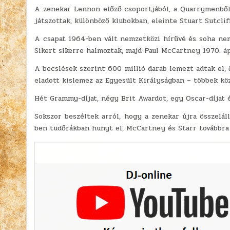
A zenekar Lennon előző csoportjából, a Quarrymenből
játszottak, különböző klubokban, eleinte Stuart Sutclif
A csapat 1964-ben vált nemzetközi hírűvé és soha nem 
Sikert sikerre halmoztak, majd Paul McCartney 1970. áp
A becslések szerint 600 millió darab lemezt adtak el, 
eladott kislemez az Egyesült Királyságban – többek köz
Hét Grammy-díjat, négy Brit Awardot, egy Oscar-díjat és
Sokszor beszéltek arról, hogy a zenekar újra összelá
ben tüdőrákban hunyt el, McCartney és Starr továbbra 