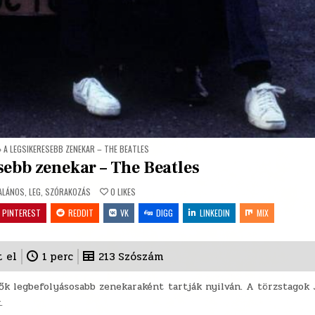
»
A LEGSIKERESEBB ZENEKAR – THE BEATLES
sebb zenekar – The Beatles
TED
ALÁNOS
,
LEG
,
SZÓRAKOZÁS
0
LIKES
PINTEREST
REDDIT
VK
DIGG
LINKEDIN
MIX
t el
1
perc
213
Szószám
ők legbefolyásosabb zenekaraként tartják nyilván. A törzstagok
.