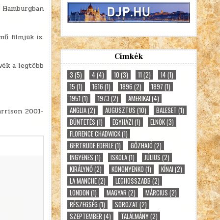
és Hamburgban
ű filmjük is.
Címkék
vék a legtöbb
3
(5)
4
(4)
10
(3)
11
(2)
14
(1)
15
(1)
1616
(1)
1896
(2)
1897
(1)
1951
(1)
1973
(2)
AMERIKAI
(4)
ANGLIA
(2)
AUGUSZTUS
(10)
BALESET
(1)
arrison 2001-
BÜNTETÉS
(1)
EGYHÁZI
(1)
ELNÖK
(3)
FLORENCE CHADWICK
(1)
GERTRUDE EDERLE
(1)
GŐZHAJÓ
(2)
INGYENES
(1)
ISKOLA
(1)
JÚLIUS
(2)
KIRÁLYNŐ
(2)
KONONYENKO
(1)
KÍNAI
(2)
LA MANCHE
(2)
LEGHOSSZABB
(2)
LONDON
(1)
MAGYAR
(2)
MÁRCIUS
(2)
RÉSZEGSÉG
(1)
SOROZAT
(2)
SZEPTEMBER
(4)
TALÁLMÁNY
(2)