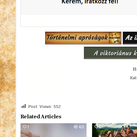
H
Kat
Post Views:
552
Related Articles
1
431
1