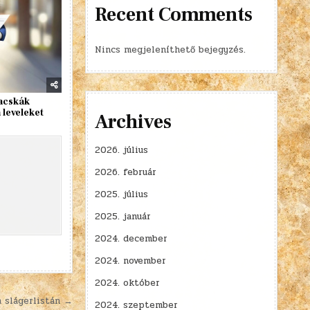
Recent Comments
Nincs megjeleníthető bejegyzés.
acskák
 leveleket
Archives
2026. július
2026. február
2025. július
2025. január
2024. december
2024. november
2024. október
a slágerlistán →
2024. szeptember