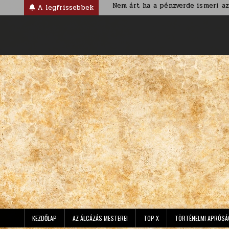
Skip
riánus korban
Nem árt ha a pénzverde ismeri az ország nev
A legfrissebbek
to
content
KEZDŐLAP
AZ ÁLCÁZÁS MESTEREI
TOP-X
TÖRTÉNELMI APRÓSÁ