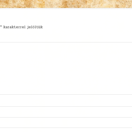
t
*
karakterrel jelöltük