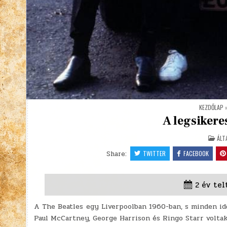
KEZDŐLAP
A legsikere
POS
ÁLT
IN
Share:
TWITTER
FACEBOOK
2 év tel
A The Beatles egy Liverpoolban 1960-ban, s minden id
Paul McCartney, George Harrison és Ringo Starr voltak