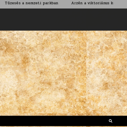
a nemzeti parkban
Arzén a viktoriánus korban
Nem á