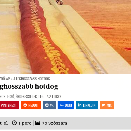
ZDŐLAP
»
A LEGHOSSZABB HOTDOG
eghosszabb hotdog
D
ÁNOS
,
ELSŐ
,
ÉRDEKESSÉGEK
,
LEG
1
LIKES
PINTEREST
REDDIT
VK
DIGG
LINKEDIN
MIX
t el
1
perc
76
Szószám