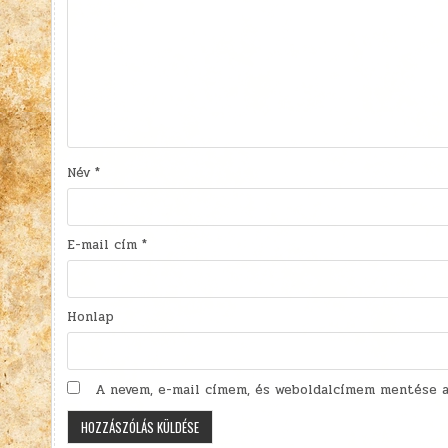
Név
*
E-mail cím
*
Honlap
A nevem, e-mail címem, és weboldalcímem mentése a