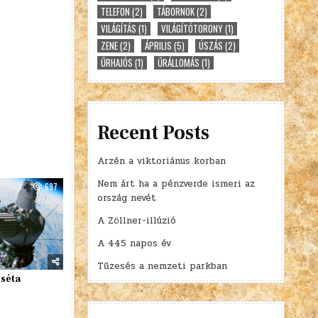
TELEFON
(2)
TÁBORNOK
(2)
VILÁGÍTÁS
(1)
VILÁGÍTÓTORONY
(1)
ZENE
(2)
ÁPRILIS
(5)
ÚSZÁS
(2)
ŰRHAJÓS
(1)
ŰRÁLLOMÁS
(1)
Recent Posts
Arzén a viktoriánus korban
Nem árt ha a pénzverde ismeri az
697
ország nevét
A Zöllner-illúzió
A 445 napos év
Tűzesés a nemzeti parkban
rséta