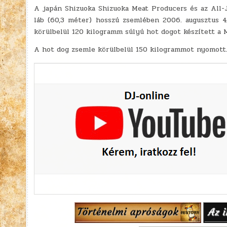
A japán Shizuoka Shizuoka Meat Producers és az All-
láb (60,3 méter) hosszú zsemlében 2006. augusztus 4
körülbelül 120 kilogramm súlyú hot dogot készített a
A hot dog zsemle körülbelül 150 kilogrammot nyomott