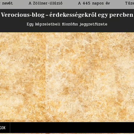
A Zöllner-illúzió
A 445 napos év
Tűzesés a nemzeti
Verocious-blog – érdekességekről egy percben
Egy képzeletbeli filozófus jegyzetfüzete
GOK