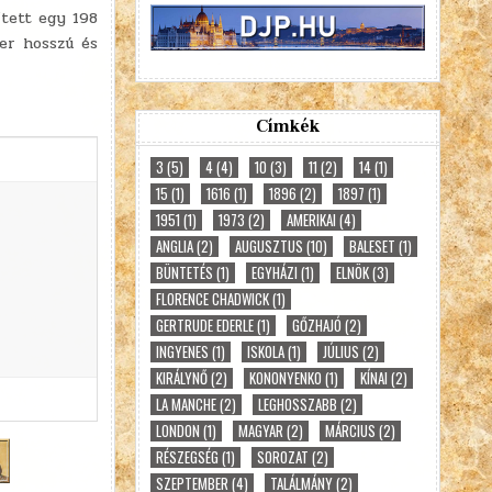
ített egy 198
ter hosszú és
Címkék
3
(5)
4
(4)
10
(3)
11
(2)
14
(1)
15
(1)
1616
(1)
1896
(2)
1897
(1)
1951
(1)
1973
(2)
AMERIKAI
(4)
ANGLIA
(2)
AUGUSZTUS
(10)
BALESET
(1)
BÜNTETÉS
(1)
EGYHÁZI
(1)
ELNÖK
(3)
FLORENCE CHADWICK
(1)
GERTRUDE EDERLE
(1)
GŐZHAJÓ
(2)
INGYENES
(1)
ISKOLA
(1)
JÚLIUS
(2)
KIRÁLYNŐ
(2)
KONONYENKO
(1)
KÍNAI
(2)
LA MANCHE
(2)
LEGHOSSZABB
(2)
LONDON
(1)
MAGYAR
(2)
MÁRCIUS
(2)
RÉSZEGSÉG
(1)
SOROZAT
(2)
SZEPTEMBER
(4)
TALÁLMÁNY
(2)