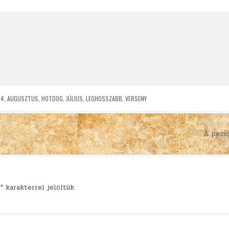
,
4
,
AUGUSZTUS
,
HOTDOG
,
JÚLIUS
,
LEGHOSSZABB
,
VERSENY
A pezsg
t
*
karakterrel jelöltük