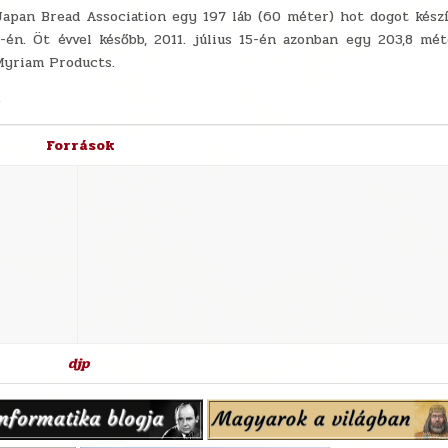
Japan Bread Association egy 197 láb (60 méter) hot dogot kész
-én. Öt évvel később, 2011. július 15-én azonban egy 203,8 mé
 Myriam Products.
.
Források
djp