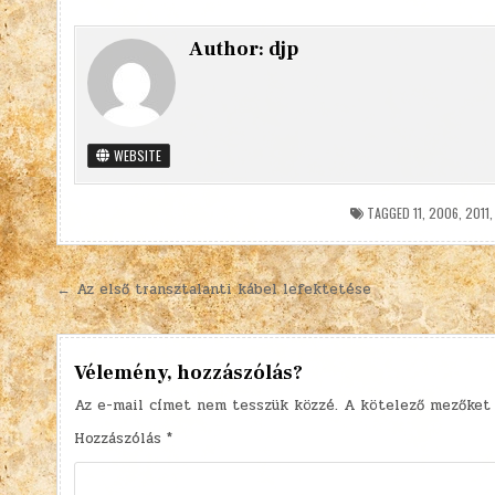
Author:
djp
WEBSITE
TAGGED
11
,
2006
,
2011
Bejegyzés
← Az első transztalanti kábel lefektetése
navigáció
Vélemény, hozzászólás?
Az e-mail címet nem tesszük közzé.
A kötelező mezőke
Hozzászólás
*