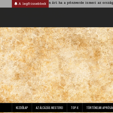
Skip
rban
Nem árt ha a pénzverde ismeri az ország nevét
A legfrissebbek
to
content
KEZDŐLAP
AZ ÁLCÁZÁS MESTEREI
TOP-X
TÖRTÉNELMI APRÓSÁ