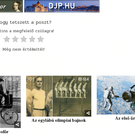
ogy tetszett a poszt?
tins a megfelelő csillagra!
Még nem értékeltél!
379
1
654
1
Az első ű
Az egylábú olimpiai bajnok
sofőr