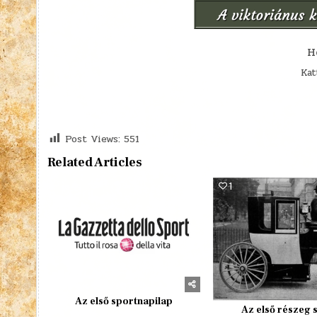
H
Kat
Post Views:
551
Related Articles
1
532
1
Az első sportnapilap
Az első részeg 