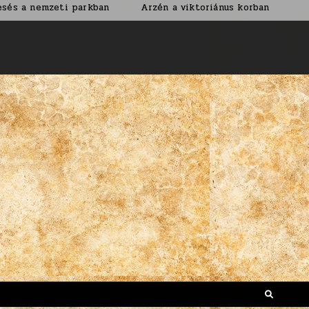
 parkban
Arzén a viktoriánus korban
Nem árt ha a p