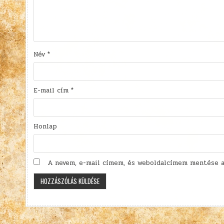
Név
*
E-mail cím
*
Honlap
A nevem, e-mail címem, és weboldalcímem mentése a