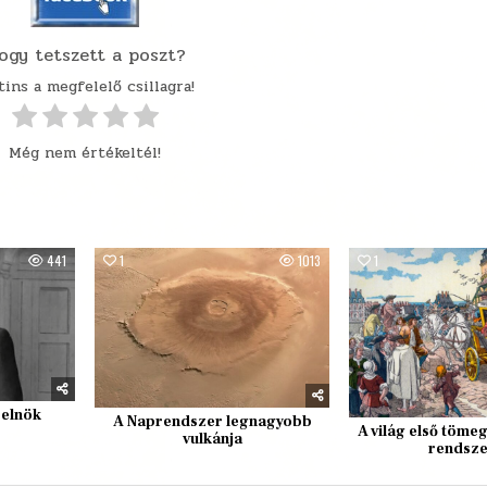
ogy tetszett a poszt?
tins a megfelelő csillagra!
Még nem értékeltél!
441
1
1013
1
 elnök
A Naprendszer legnagyobb
A világ első töme
vulkánja
rendsz