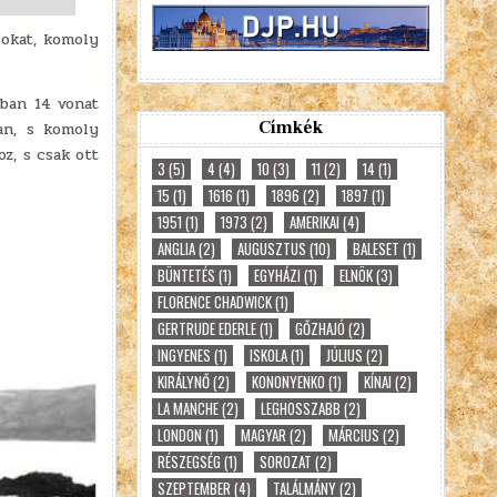
rokat, komoly
nban 14 vonat
Címkék
ban, s komoly
z, s csak ott
3
(5)
4
(4)
10
(3)
11
(2)
14
(1)
15
(1)
1616
(1)
1896
(2)
1897
(1)
1951
(1)
1973
(2)
AMERIKAI
(4)
ANGLIA
(2)
AUGUSZTUS
(10)
BALESET
(1)
BÜNTETÉS
(1)
EGYHÁZI
(1)
ELNÖK
(3)
FLORENCE CHADWICK
(1)
GERTRUDE EDERLE
(1)
GŐZHAJÓ
(2)
INGYENES
(1)
ISKOLA
(1)
JÚLIUS
(2)
KIRÁLYNŐ
(2)
KONONYENKO
(1)
KÍNAI
(2)
LA MANCHE
(2)
LEGHOSSZABB
(2)
LONDON
(1)
MAGYAR
(2)
MÁRCIUS
(2)
RÉSZEGSÉG
(1)
SOROZAT
(2)
SZEPTEMBER
(4)
TALÁLMÁNY
(2)