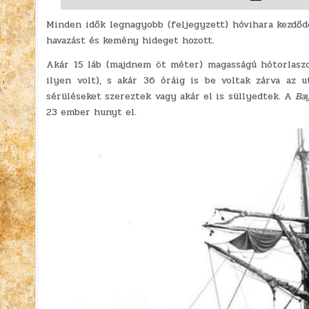
Minden idők legnagyobb (feljegyzett) hóvihara kezdőd
havazást és kemény hideget hozott.
Akár 15 láb (majdnem öt méter) magasságú hótorlaszo
ilyen volt), s akár 36 óráig is be voltak zárva az 
sérüléseket szereztek vagy akár el is süllyedtek. A
Ba
23 ember hunyt el.