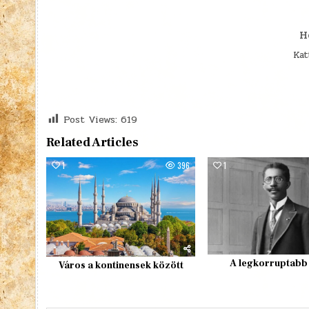
H
Kat
Post Views:
619
Related Articles
1
396
1
A legkorruptabb
Város a kontinensek között