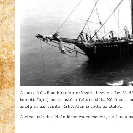
A pusztító vihar hirtelen érkezett, hiszen a hétfő dé
kezdett fújni, amely estére felerősödött. Késő este má
amely hamar szinte járhatatlanná tette az utakat.
A vihar március 14-én kissé csendesedett, s másnap már