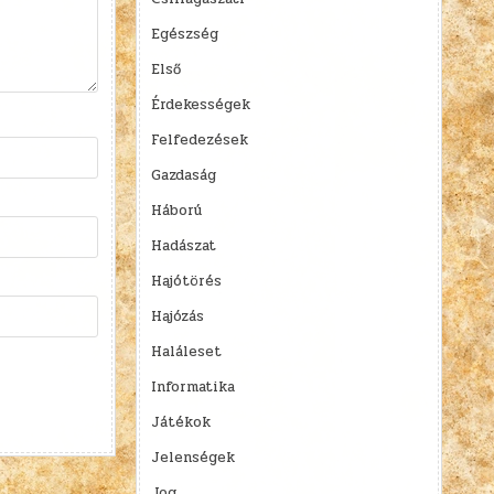
Egészség
Első
Érdekességek
Felfedezések
Gazdaság
Háború
Hadászat
Hajótörés
Hajózás
Haláleset
Informatika
Játékok
Jelenségek
Jog