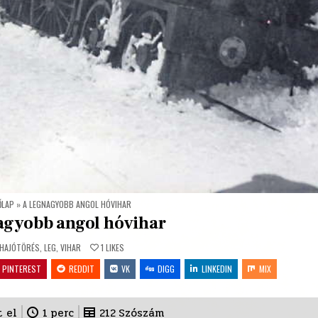
ŐLAP
»
A LEGNAGYOBB ANGOL HÓVIHAR
agyobb angol hóvihar
POSTED
HAJÓTÖRÉS
,
LEG
,
VIHAR
1
LIKES
IN
PINTEREST
REDDIT
VK
DIGG
LINKEDIN
MIX
t el
1
perc
212
Szószám