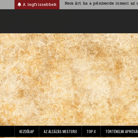
Skip
nus korban
Nem árt ha a pénzverde ismeri az ország nevét
A legfrissebbek
to
content
KEZDŐLAP
AZ ÁLCÁZÁS MESTEREI
TOP-X
TÖRTÉNELMI APRÓSÁ