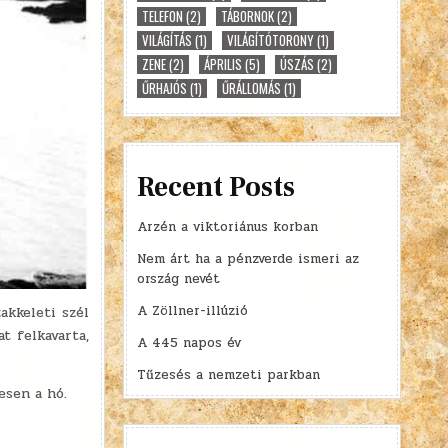
TELEFON
(2)
TÁBORNOK
(2)
VILÁGÍTÁS
(1)
VILÁGÍTÓTORONY
(1)
ZENE
(2)
ÁPRILIS
(5)
ÚSZÁS
(2)
ŰRHAJÓS
(1)
ŰRÁLLOMÁS
(1)
Recent Posts
Arzén a viktoriánus korban
Nem árt ha a pénzverde ismeri az
ország nevét
A Zöllner-illúzió
akkeleti szél
t felkavarta,
A 445 napos év
Tűzesés a nemzeti parkban
esen a hó.