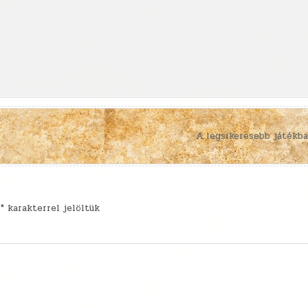
A legsikeresebb játékba
t
*
karakterrel jelöltük