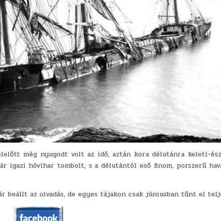
lelőtt még nyugodt volt az idő, aztán kora délutánra keleti-ész
r igazi hóvihar tombolt, s a délutántól eső finom, porszerű hava
 beállt az olvadás, de egyes tájakon csak júniusban tűnt el telj