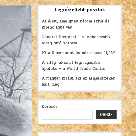
Legnézettebb posztok
Az állat, amelynek három szíve és
kilenc agya van
General Hospital – a leghosszabb
ideig futó sorozat
Mi a Nemo-pont és mire használják?
A világ (akkori) legmagasabb
épülete – a World Trade Center
A magyar király, aki az árnyékszéken
halt meg
Keresés
KERESÉS