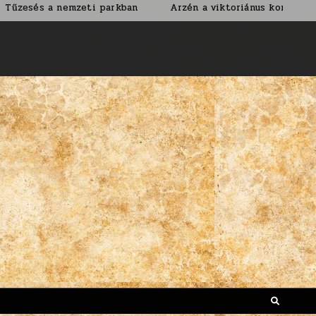
nemzeti parkban
Arzén a viktoriánus korban
Nem árt 