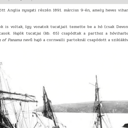
ött Anglia nyugati részén 1891. március 9-én, amely heves viha
k is voltak, így vonatok tucatjait temette be a hó (csak Devo
utasok. Hajók tucatjai (kb. 65) csapódtak a parthoz a hóvihar
y of Panama
nevű hajó a cornwalli partoknál csapódott a sziklákho