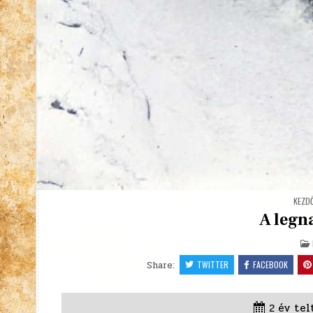
KEZD
A legn
Share:
TWITTER
FACEBOOK
2 év tel