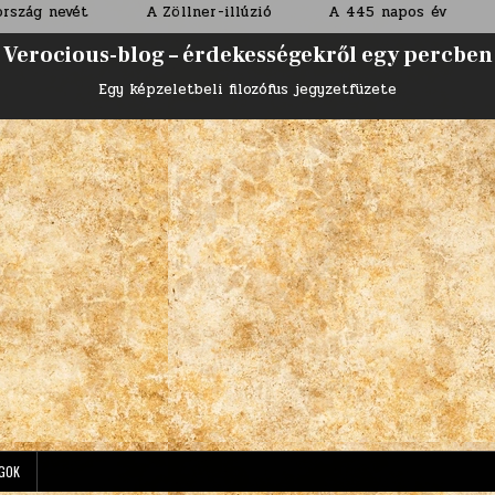
A Zöllner-illúzió
A 445 napos év
Tűzesés a 
Verocious-blog – érdekességekről egy percben
Egy képzeletbeli filozófus jegyzetfüzete
GOK