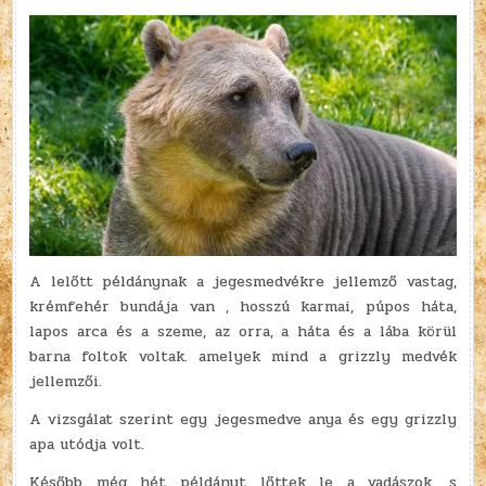
A lelőtt példánynak a jegesmedvékre jellemző vastag,
krémfehér bundája van , hosszú karmai, púpos háta,
lapos arca és a szeme, az orra, a háta és a lába körül
barna foltok voltak. amelyek mind a grizzly medvék
jellemzői.
A vizsgálat szerint egy jegesmedve anya és egy grizzly
apa utódja volt.
Később még hét példányt lőttek le a vadászok, s