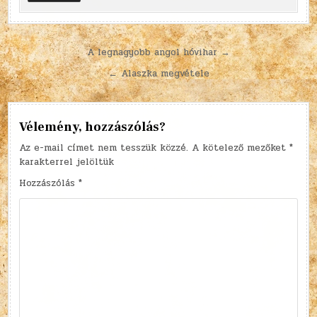
Bejegyzés
A legnagyobb angol hóvihar →
navigáció
← Alaszka megvétele
Vélemény, hozzászólás?
Az e-mail címet nem tesszük közzé.
A kötelező mezőket
*
karakterrel jelöltük
Hozzászólás
*