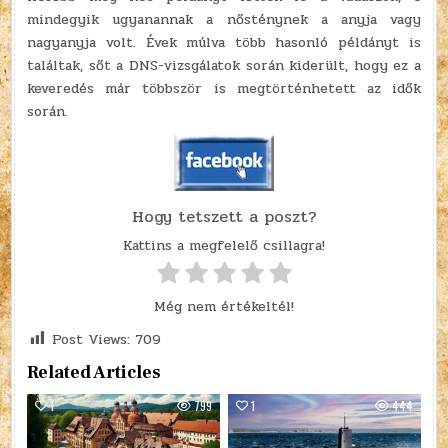
mindegyik ugyanannak a nősténynek a anyja vagy
nagyanyja volt. Évek múlva több hasonló példányt is
találtak, sőt a DNS-vizsgálatok során kiderült, hogy ez a
keveredés már többször is megtörténhetett az idők
során.
Hogy tetszett a poszt?
Kattins a megfelelő csillagra!
Még nem értékeltél!
Post Views:
709
Related Articles
1
799
1
444