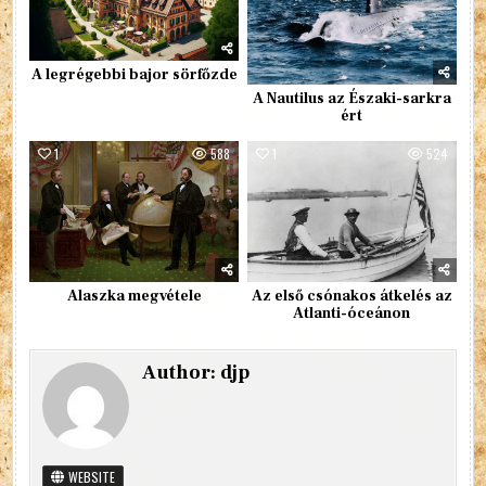
A legrégebbi bajor sörfőzde
A Nautilus az Északi-sarkra
ért
1
588
1
524
Alaszka megvétele
Az első csónakos átkelés az
Atlanti-óceánon
Author:
djp
WEBSITE