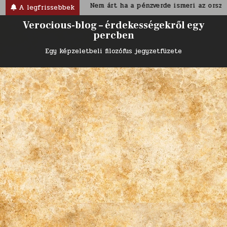
Skip
iánus korban
Nem árt ha a pénzverde ismeri az ország nevé
A legfrissebbek
to
Verocious-blog – érdekességekről egy
content
percben
Egy képzeletbeli filozófus jegyzetfüzete