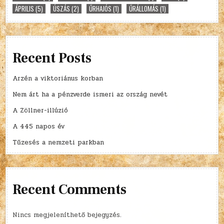
ÁPRILIS
(5)
ÚSZÁS
(2)
ŰRHAJÓS
(1)
ŰRÁLLOMÁS
(1)
Recent Posts
Arzén a viktoriánus korban
Nem árt ha a pénzverde ismeri az ország nevét
A Zöllner-illúzió
A 445 napos év
Tűzesés a nemzeti parkban
Recent Comments
Nincs megjeleníthető bejegyzés.