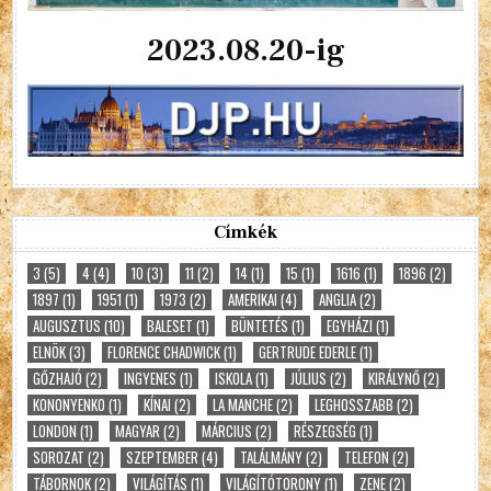
2023.08.20-ig
Címkék
3
(5)
4
(4)
10
(3)
11
(2)
14
(1)
15
(1)
1616
(1)
1896
(2)
1897
(1)
1951
(1)
1973
(2)
AMERIKAI
(4)
ANGLIA
(2)
AUGUSZTUS
(10)
BALESET
(1)
BÜNTETÉS
(1)
EGYHÁZI
(1)
ELNÖK
(3)
FLORENCE CHADWICK
(1)
GERTRUDE EDERLE
(1)
GŐZHAJÓ
(2)
INGYENES
(1)
ISKOLA
(1)
JÚLIUS
(2)
KIRÁLYNŐ
(2)
KONONYENKO
(1)
KÍNAI
(2)
LA MANCHE
(2)
LEGHOSSZABB
(2)
LONDON
(1)
MAGYAR
(2)
MÁRCIUS
(2)
RÉSZEGSÉG
(1)
SOROZAT
(2)
SZEPTEMBER
(4)
TALÁLMÁNY
(2)
TELEFON
(2)
TÁBORNOK
(2)
VILÁGÍTÁS
(1)
VILÁGÍTÓTORONY
(1)
ZENE
(2)