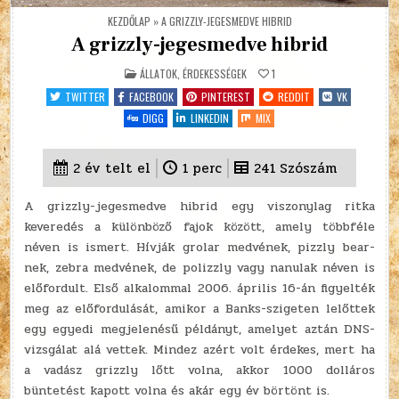
KEZDŐLAP
»
A GRIZZLY-JEGESMEDVE HIBRID
A grizzly-jegesmedve hibrid
POSTED
ÁLLATOK
,
ÉRDEKESSÉGEK
1
IN
TWITTER
FACEBOOK
PINTEREST
REDDIT
VK
DIGG
LINKEDIN
MIX
2 év telt el
1
perc
241
Szószám
A grizzly-jegesmedve hibrid egy viszonylag ritka
keveredés a különböző fajok között, amely többféle
néven is ismert. Hívják grolar medvének, pizzly bear-
nek, zebra medvének, de polizzly vagy nanulak néven is
előfordult. Első alkalommal 2006. április 16-án figyelték
meg az előfordulását, amikor a Banks-szigeten lelőttek
egy egyedi megjelenésű példányt, amelyet aztán DNS-
vizsgálat alá vettek. Mindez azért volt érdekes, mert ha
a vadász grizzly lőtt volna, akkor 1000 dolláros
büntetést kapott volna és akár egy év börtönt is.