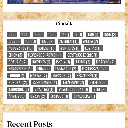
Címkék
3
(5)
4
(4)
10
(3)
11
(2)
14
(1)
15
(1)
1616
(1)
1896
(2)
1897
(1)
1951
(1)
1973
(2)
AMERIKAI
(4)
ANGLIA
(2)
AUGUSZTUS
(10)
BALESET
(1)
BÜNTETÉS
(1)
EGYHÁZI
(1)
ELNÖK
(3)
FLORENCE CHADWICK
(1)
GERTRUDE EDERLE
(1)
GŐZHAJÓ
(2)
INGYENES
(1)
ISKOLA
(1)
JÚLIUS
(2)
KIRÁLYNŐ
(2)
KONONYENKO
(1)
KÍNAI
(2)
LA MANCHE
(2)
LEGHOSSZABB
(2)
LONDON
(1)
MAGYAR
(2)
MÁRCIUS
(2)
RÉSZEGSÉG
(1)
SOROZAT
(2)
SZEPTEMBER
(4)
TALÁLMÁNY
(2)
TELEFON
(2)
TÁBORNOK
(2)
VILÁGÍTÁS
(1)
VILÁGÍTÓTORONY
(1)
ZENE
(2)
ÁPRILIS
(5)
ÚSZÁS
(2)
ŰRHAJÓS
(1)
ŰRÁLLOMÁS
(1)
Recent Posts