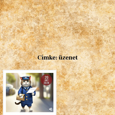
Címke:
üzenet
20
OKT
2024