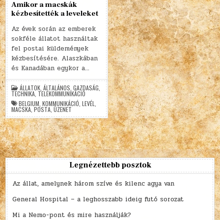
Amikor a macskák
kézbesítették a leveleket
Az évek során az emberek
sokféle állatot használtak
fel postai küldemények
kézbesítésére. Alaszkában
és Kanadában egykor a…
ÁLLATOK
,
ÁLTALÁNOS
,
GAZDASÁG
,
TECHNIKA
,
TELEKOMMUNIKÁCIÓ
BELGIUM
,
KOMMUNIKÁCIÓ
,
LEVÉL
,
MACSKA
,
POSTA
,
ÜZENET
Legnézettebb posztok
Az állat, amelynek három szíve és kilenc agya van
General Hospital – a leghosszabb ideig futó sorozat
Mi a Nemo-pont és mire használják?