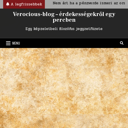
Skip
toriánus korban
Nem árt ha a pénzverde ismeri az ország n
A legfrissebbek
to
Verocious-blog – érdekességekről egy
content
percben
Egy képzeletbeli filozófus jegyzetfüzete
MENU